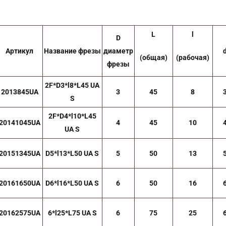
L
l
D
Артикул
Название фрезы
диаметр
(общая)
(рабочая)
фрезы
2F*D3*l8*L45 UA
2013845UA
3
45
8
S
2F*D4*l10*L45
20141045UA
4
45
10
UA S
20151345UA
D5*l13*L50 UA S
5
50
13
20161650UA
D6*l16*L50 UA S
6
50
16
20162575UA
6*l25*L75 UA S
6
75
25