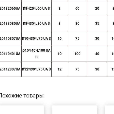
20182060UA
D8*l20*L60 UA S
8
60
20
20183580UA
D8*l35*L80 UA S
8
80
35
20110307UA
D10*l30*L75 UA S
10
75
30
1
D10*l40*L100 UA
20110401UA
10
100
40
1
S
20112307UA
D12*l30*L75 UA S
12
75
30
1
Похожие товары