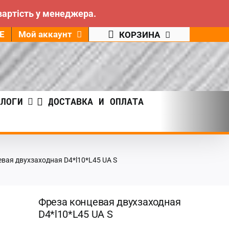
вартість у менеджера.
Е
Мой аккаунт
КОРЗИНА
АЛОГИ
ДОСТАВКА И ОПЛАТА
вая двухзаходная D4*l10*L45 UA S
Фреза концевая двухзаходная
D4*l10*L45 UA S