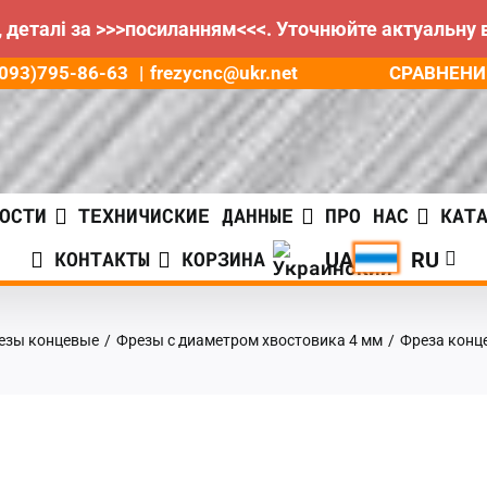
 деталі за >>>посиланням<<<. Уточнюйте актуальну 
СРАВНЕНИ
8(093)795-86-63
|
frezycnc@ukr.net
ОСТИ
ТЕХНИЧИСКИЕ ДАННЫЕ
ПРО НАС
КАТ
КОНТАКТЫ
КОРЗИНА
езы концевые
/
Фрезы с диаметром хвостовика 4 мм
/
Фреза конце