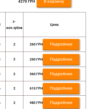
В корзину
4270
ГРН
z-
d
Цена
кол.зубов
Подробнее
3
2
260
ГРН
Подробнее
4
2
290
ГРН
Подробнее
5
2
560
ГРН
Подробнее
6
2
610
ГРН
Подробнее
6
2
980
ГРН