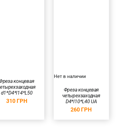
БЫСТРЫЙ
ПРОСМОТР
Нет в наличии
Фреза концевая
четырехзаходная
Фреза концевая
d1*D4*l14*L50
четырехзаходная
310
ГРН
D4*l10*L40 UA
260
ГРН