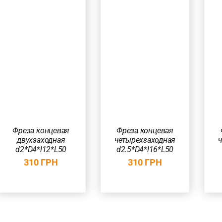
В КОРЗИНУ
/
В КОРЗИНУ
/
БЫСТРЫЙ
БЫСТРЫЙ
ПРОСМОТР
ПРОСМОТР
Фреза концевая
Фреза концевая
двухзаходная
четырехзаходная
d2*D4*l12*L50
d2.5*D4*l16*L50
310
ГРН
310
ГРН