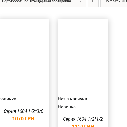
Сортировать по:
Стандартная сортировка
Показать
30 
Ценовой фильтр
Товар Діаметр хвостовика (в мм.)
6.35
(2)
Товар Діаметр ріжучої частини (в мм.)
БЫСТРЫЙ
Товар Довжина ріжучої частини (в мм.)
ПРОСМОТР
1-5
(2)
Товар Кількість ножів
Новинка
Нет в наличии
Новинка
4
(2)
Серия 1604 1/2*3/8
1070
ГРН
Серия 1604 1/2*1/2
Товар Загальна довжина фрези (в мм.)
1110
ГРН