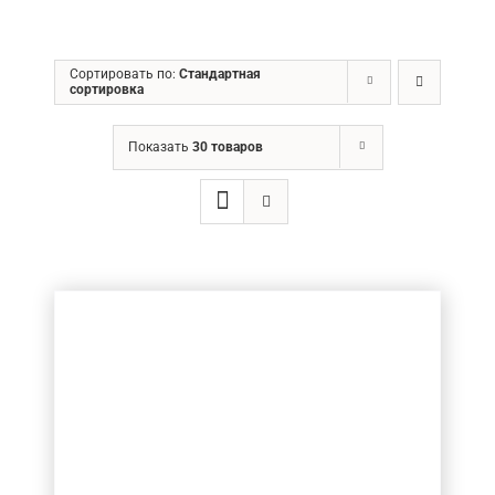
ГРН
Сортировать по:
Стандартная
сортировка
Ценовой фильтр
Показать
30 товаров
Товар Діаметр хвостовика (в мм.)
Товар Діаметр ріжучої частини (в мм.)
Товар Довжина ріжучої частини (в мм.)
Товар Кількість ножів
Товар Загальна довжина фрези (в мм.)
Товар Радіус (в мм.)