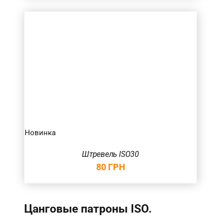
Новинка
Штревель ISO30
80
ГРН
Цанговые патроны ISO.