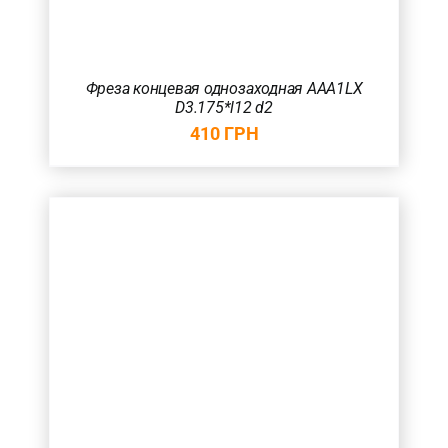
Фреза концевая однозаходная AAA1LX
D3.175*l12 d2
410
ГРН