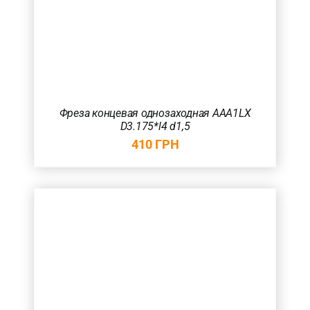
Фреза концевая однозаходная AAA1LX
D3.175*l4 d1,5
410
ГРН