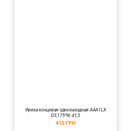
Фреза концевая однозаходная AAA1LX
D3,175*l6 d1,5
410
ГРН