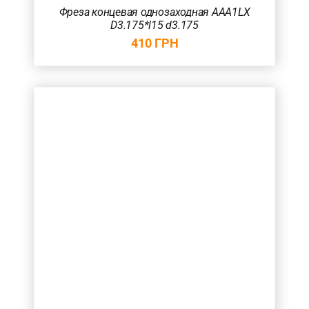
Фреза концевая однозаходная AAA1LX
D3.175*l15 d3.175
410
ГРН