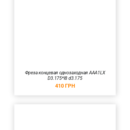
Фреза концевая однозаходная AAA1LX
D3.175*l8 d3.175
410
ГРН