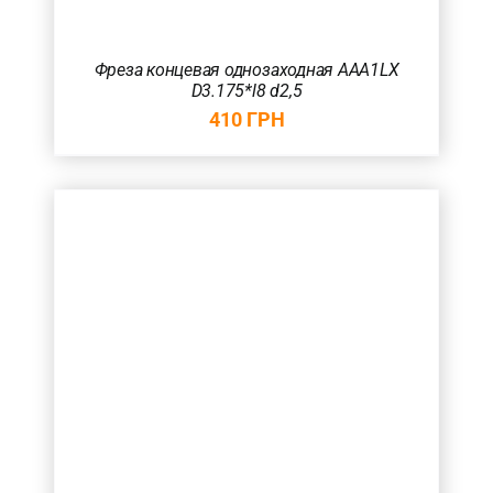
Фреза концевая однозаходная AAA1LX
D3.175*l8 d2,5
410
ГРН