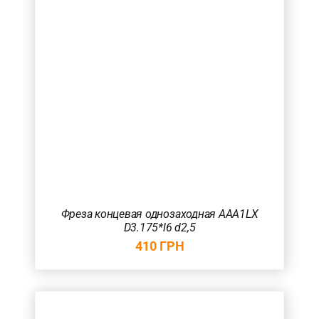
Фреза концевая однозаходная AAA1LX
D3.175*l6 d2,5
410
ГРН