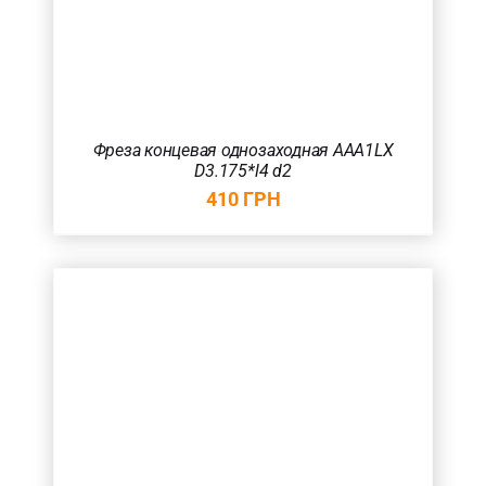
Фреза концевая однозаходная AAA1LX
D3.175*l4 d2
410
ГРН