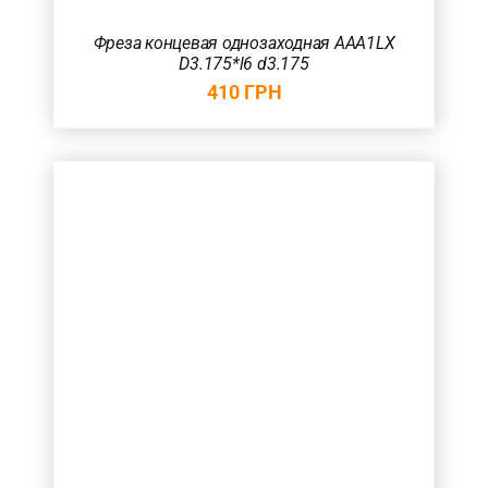
Фреза концевая однозаходная AAA1LX
D3.175*l6 d3.175
410
ГРН