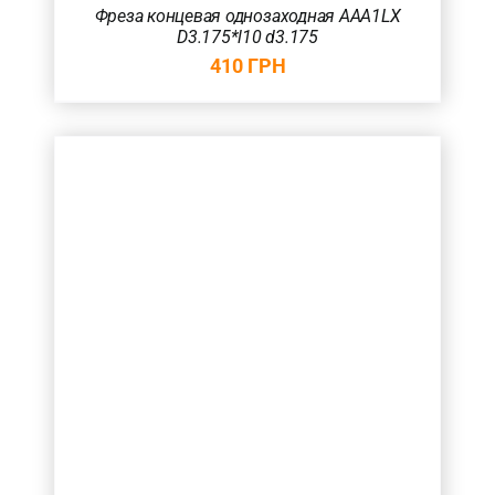
Фреза концевая однозаходная AAA1LX
D3.175*l10 d3.175
410
ГРН