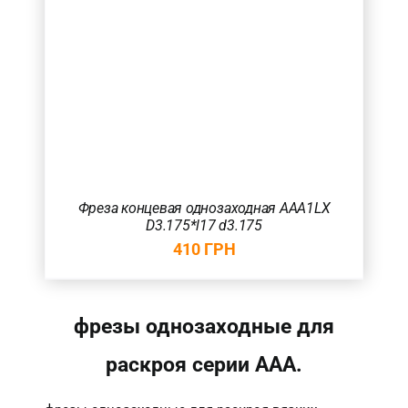
Фреза концевая однозаходная AAA1LX
D3.175*l17 d3.175
410
ГРН
фрезы однозаходные для
раскроя серии AAA.