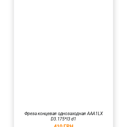
1-5
(3)
5-10
(7)
10-20
(7)
Товар Кількість ножів
1
(17)
Товар Загальна довжина фрези (в мм.)
40
(17)
Товар Радіус (в мм.)
Фреза концевая однозаходная AAA1LX
D3.175*l3 d1
410
ГРН