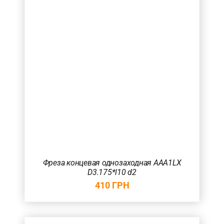
Фреза концевая однозаходная AAA1LX
D3.175*l10 d2
410
ГРН