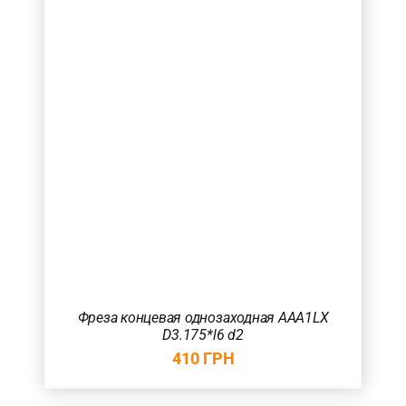
Фреза концевая однозаходная AAA1LX
D3.175*l6 d2
410
ГРН