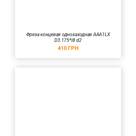
Фреза концевая однозаходная AAA1LX
D3.175*l8 d2
410
ГРН