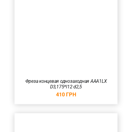
Фреза концевая однозаходная AAA1LX
D3,175*l12 d2,5
410
ГРН