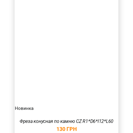
Новинка
Фреза конусная по камню CZ R1*D6*l12*L60
130
ГРН