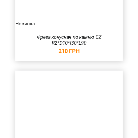
Новинка
Фреза конусная по камню CZ
R2*D10*l30*L90
210
ГРН