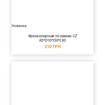
Новинка
Фреза конусная по камню CZ
R3*D10*l30*L90
210
ГРН