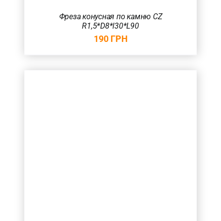
Фреза конусная по камню CZ
R1,5*D8*l30*L90
190
ГРН