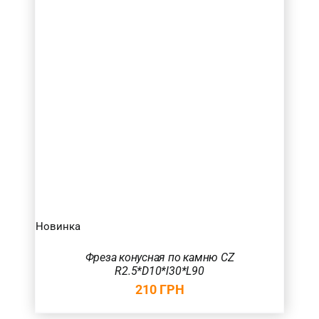
Новинка
Фреза конусная по камню CZ
R2.5*D10*l30*L90
210
ГРН