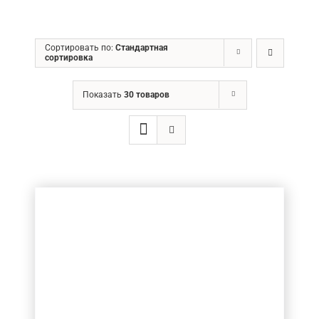
ГРН
Сортировать по:
Стандартная
сортировка
Ценовой фильтр
Показать
30 товаров
Товар Діаметр хвостовика (в мм.)
6
(7)
8
(5)
10
(5)
Товар Діаметр ріжучої частини (в мм.)
2
(4)
3
(5)
4
(1)
5
(3)