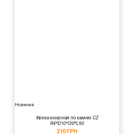
Новинка
Фреза конусная по камню CZ
R4*D10*l30*L90
210
ГРН