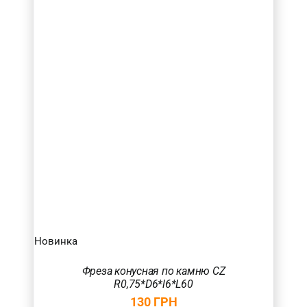
6
(3)
8
(1)
Товар Довжина ріжучої частини (в мм.)
5-10
(2)
10-20
(3)
20-30
(4)
30-40
(8)
Товар Кількість ножів
Товар Загальна довжина фрези (в мм.)
Новинка
60
(9)
Фреза конусная по камню CZ
90
(8)
R0,75*D6*l6*L60
130
ГРН