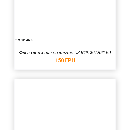
Новинка
Фреза конусная по камню CZ R1*D6*l20*L60
150
ГРН