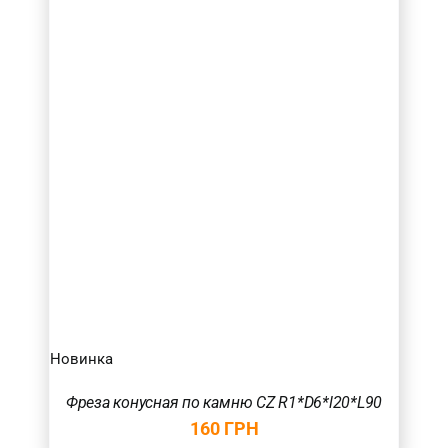
Новинка
Фреза конусная по камню CZ R1*D6*l20*L90
160
ГРН