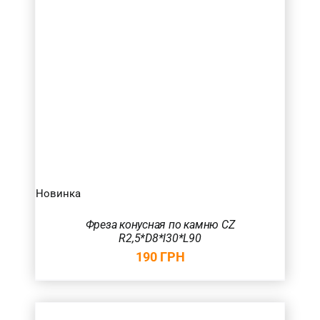
Новинка
Фреза конусная по камню CZ
R2,5*D8*l30*L90
190
ГРН