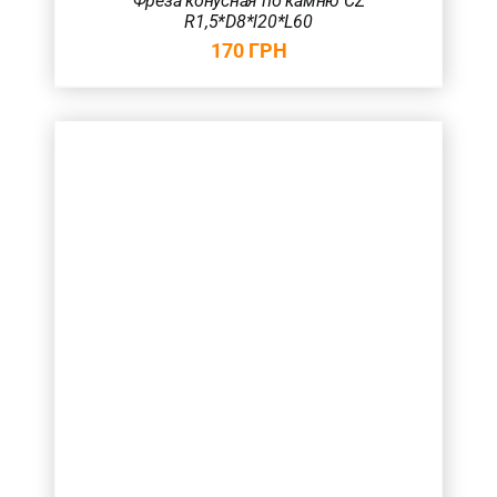
Фреза конусная по камню CZ
R1,5*D8*l20*L60
170
ГРН