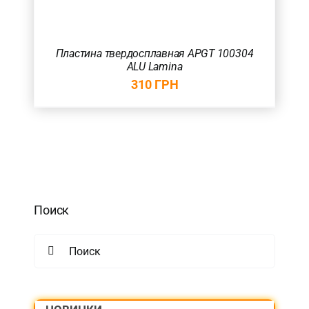
Товар Загальна довжина фрези (в мм.)
45
(1)
Пластина твердосплавная APGT 100304
ALU Lamina
Товар Радіус (в мм.)
310
ГРН
Поиск
Search
for: