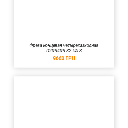
Фреза концевая четырехзаходная
D20*l40*L82 UA S
9660
ГРН