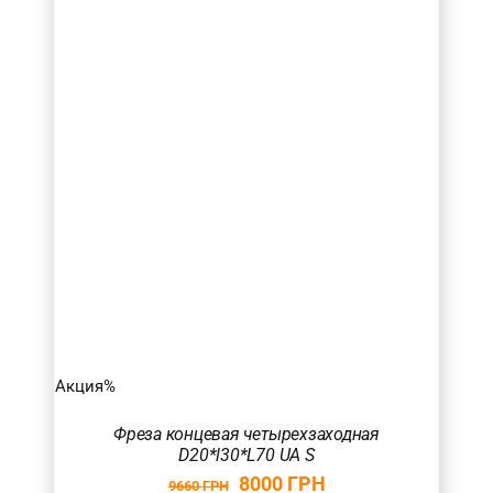
4
(1)
Товар Загальна довжина фрези (в мм.)
80
(1)
Товар Радіус (в мм.)
Акция%
Фреза концевая четырехзаходная
D20*l30*L70 UA S
8000
ГРН
9660
ГРН