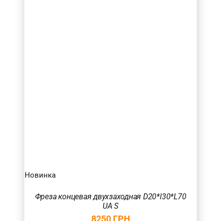
Новинка
Фреза концевая двухзаходная D20*l30*L70
UA S
8250
ГРН