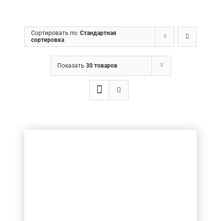
ГРН
Сортировать по:
Стандартная
сортировка
Ценовой фильтр
Показать
30 товаров
Товар Діаметр хвостовика (в мм.)
20
(1)
Товар Діаметр ріжучої частини (в мм.)
Товар Довжина ріжучої частини (в мм.)
40-50
(1)
Товар Кількість ножів