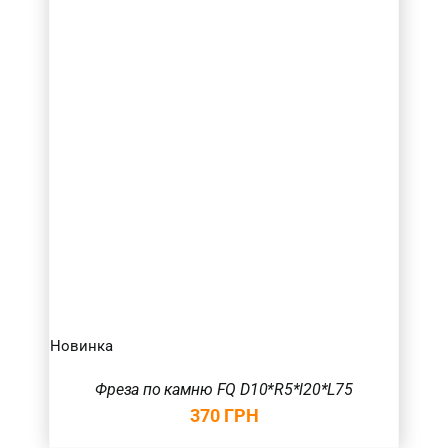
Новинка
Фреза по камню FQ D10*R5*l20*L75
370
ГРН