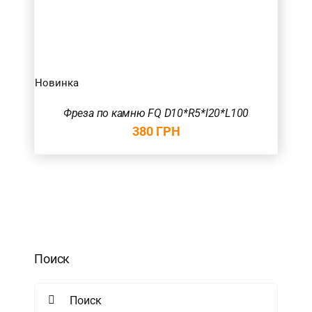
Новинка
Фреза по камню FQ D10*R5*l20*L100
380
ГРН
Поиск
Search
for: