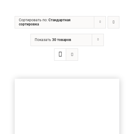
ГРН
Сортировать по:
Стандартная
сортировка
Ценовой фильтр
Показать
30 товаров
Товар Діаметр хвостовика (в мм.)
Товар Діаметр ріжучої частини (в мм.)
Товар Довжина ріжучої частини (в мм.)
Товар Кількість ножів
Товар Загальна довжина фрези (в мм.)
Товар Радіус (в мм.)