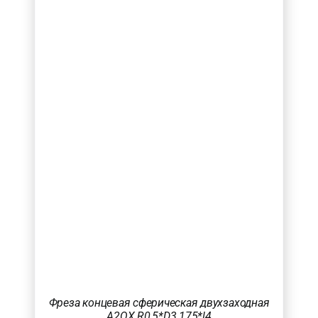
Товар Радіус (в мм.)
Фреза концевая сферическая двухзаходная
A2QX R0,5*D3.175*l4