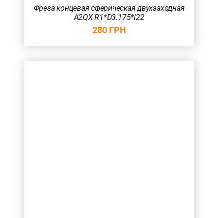
Фреза концевая сферическая двухзаходная
A2QX R1*D3.175*l22
280
ГРН