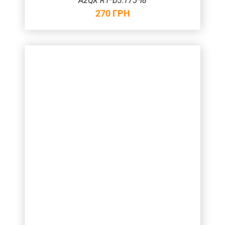
A2QX R1*D3.175*l8
270
ГРН