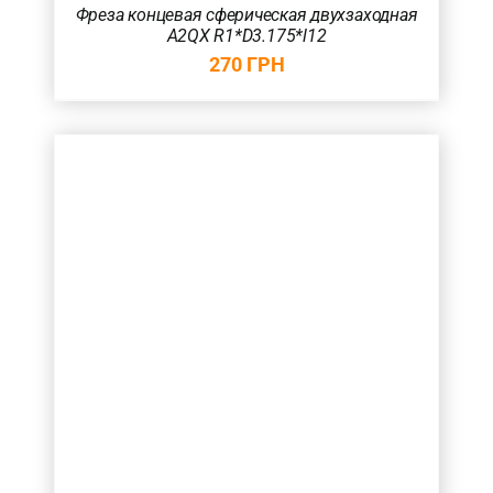
Фреза концевая сферическая двухзаходная
A2QX R1*D3.175*l12
270
ГРН