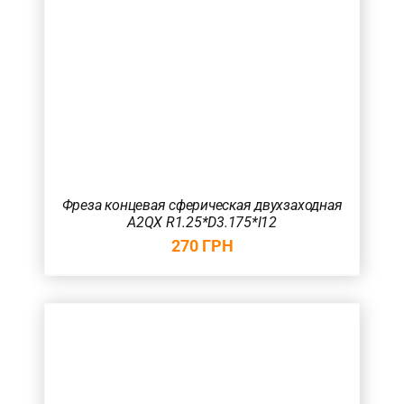
Фреза концевая сферическая двухзаходная
A2QX R1.25*D3.175*l12
270
ГРН