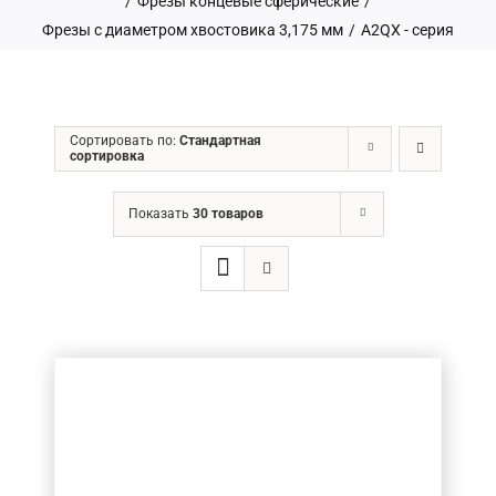
/
Фрезы концевые сферические
/
Фрезы с диаметром хвостовика 3,175 мм
/
A2QX - серия
ГРН
Сортировать по:
Стандартная
сортировка
Ценовой фильтр
Показать
30 товаров
Товар Діаметр хвостовика (в мм.)
Товар Діаметр ріжучої частини (в мм.)
Товар Довжина ріжучої частини (в мм.)
Товар Кількість ножів
Товар Загальна довжина фрези (в мм.)