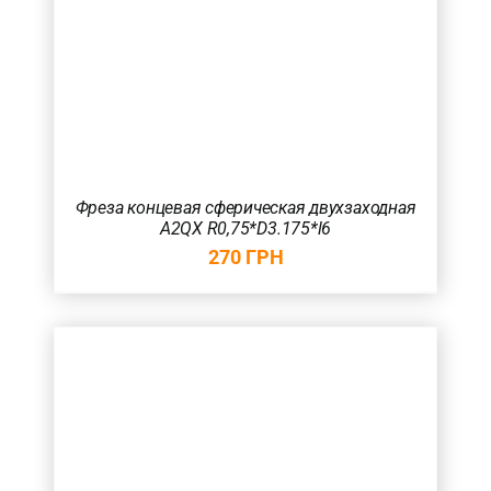
Фреза концевая сферическая двухзаходная
A2QX R0,75*D3.175*l6
270
ГРН