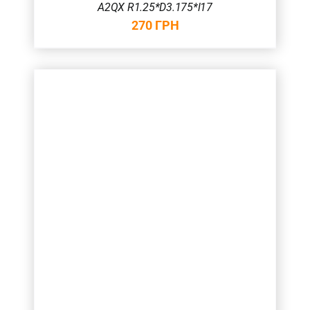
A2QX R1.25*D3.175*l17
270
ГРН