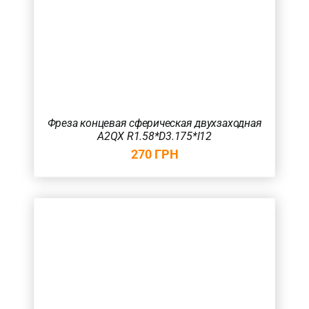
Фреза концевая сферическая двухзаходная
A2QX R1.58*D3.175*l12
270
ГРН