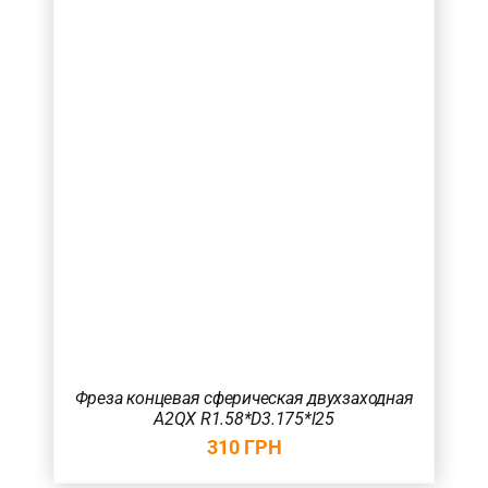
Фреза концевая сферическая двухзаходная
A2QX R1.58*D3.175*l25
310
ГРН