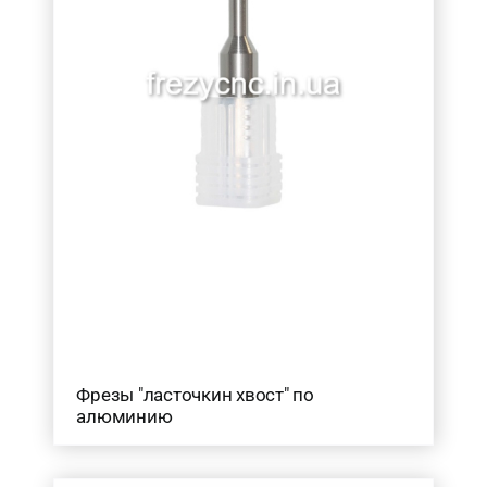
16
(4)
Товар Діаметр ріжучої частини (в мм.)
0.2-0.5
(10)
0.6-0.9
(13)
1.5
(12)
1
(12)
2
(19)
2.5
(12)
3
(28)
3.175
(4)
4
(43)
Фрезы "ласточкин хвост" по
5
(17)
алюминию
6
(43)
7
(1)
8
(43)