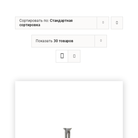
ГРН
Сортировать по:
Стандартная
сортировка
Ценовой фильтр
Показать
30 товаров
Товар Діаметр хвостовика (в мм.)
3.175
(30)
3
(20)
4
(171)
5
(12)
6
(68)
8
(63)
10
(31)
12
(39)
14
(2)