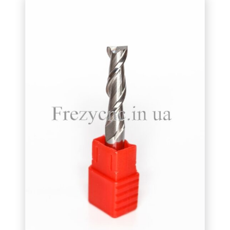
10
(28)
12
(30)
14
(3)
16
(7)
показать еще
Товар Довжина ріжучої частини (в мм.)
1 <
(12)
1-5
(101)
5-10
(73)
10-20
(111)
20-30
(49)
30-40
(47)
40-50
(16)
50-60
(1)