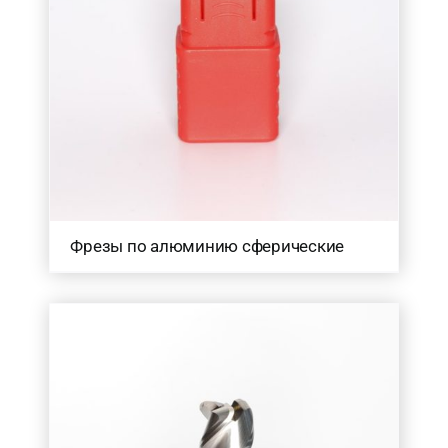
80
(15)
100
(34)
120
(2)
150
(3)
Товар Радіус (в мм.)
0.15
(1)
0.2
(3)
0.25
(6)
Фрезы по алюминию сферические
0.3
(6)
0.35
(1)
0.4
(3)
0.5
(7)
0.75
(8)
1.25
(1)
1.5
(8)