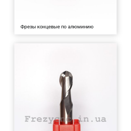
70-100
(1)
Товар Кількість ножів
Фрезы концевые по алюминию
1
(60)
2
(187)
3
(122)
4
(5)
Товар Загальна довжина фрези (в мм.)
40
(44)
45
(29)
50
(212)
60
(50)
70
(1)
75
(50)