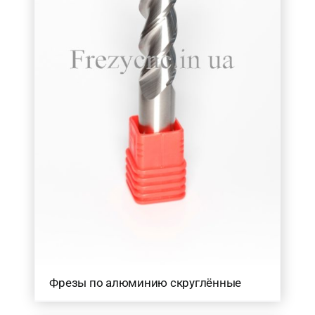
1
(10)
2
(6)
2.5
(4)
3
(6)
4
(7)
5
(4)
6
(4)
показать еще
Фрезы по алюминию скруглённые