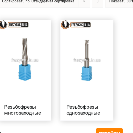
Сортировать по:
Стандартная сортировка
Показать
30 
Ценовой фильтр
Товар Діаметр хвостовика (в мм.)
4
(5)
6
(3)
8
(4)
10
(4)
12
(2)
Товар Діаметр ріжучої частини (в мм.)
2
(1)
Резьбофрезы
Резьбофрезы
2.5
(1)
многозаходные
однозаходные
3
(1)
4
(1)