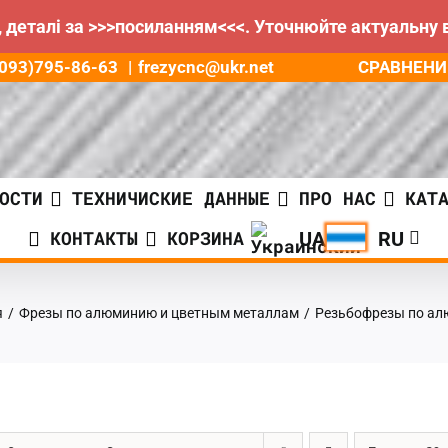
 деталі за >>>посиланням<<<. Уточнюйте актуальну 
СРАВНЕНИ
8(093)795-86-63
|
frezycnc@ukr.net
ОСТИ
ТЕХНИЧИСКИЕ ДАННЫЕ
ПРО НАС
КАТ
КОНТАКТЫ
КОРЗИНА
я
/
Фрезы по алюминию и цветным металлам
/
Резьбофрезы по а
ГРН