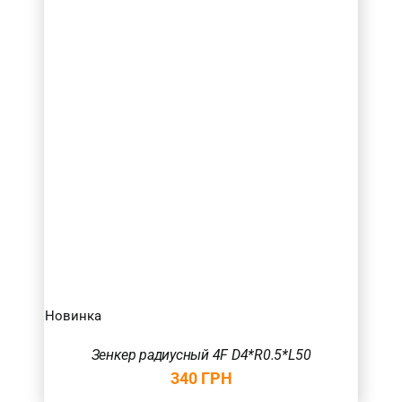
4
(1)
Товар Загальна довжина фрези (в мм.)
Товар Радіус (в мм.)
Новинка
Зенкер радиусный 4F D4*R0.5*L50
340
ГРН