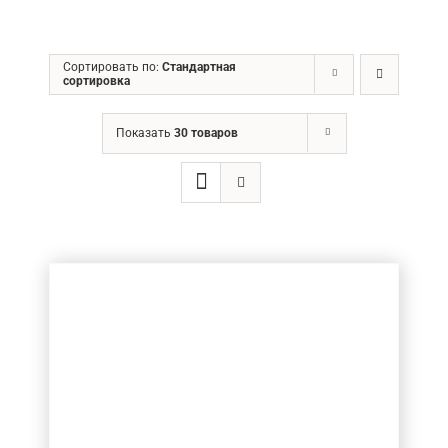
ГРН
Сортировать по:
Стандартная
сортировка
Ценовой фильтр
Показать
30 товаров
Товар Діаметр хвостовика (в мм.)
4
(1)
Товар Діаметр ріжучої частини (в мм.)
4
(1)
Товар Довжина ріжучої частини (в мм.)
Товар Кількість ножів