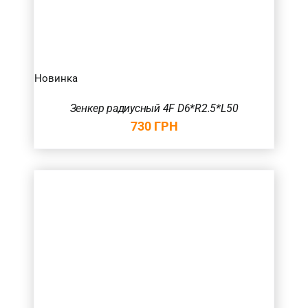
Новинка
Зенкер радиусный 4F D6*R2.5*L50
730
ГРН