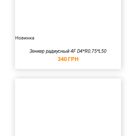
Новинка
Зенкер радиусный 4F D4*R0.75*L50
340
ГРН