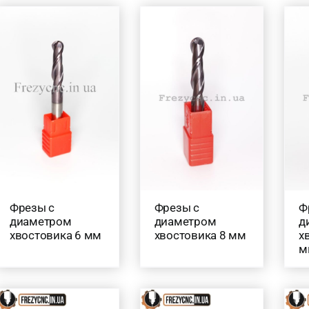
Товар Довжина ріжучої частини (в мм.)
1 <
(5)
1-5
(44)
5-10
(24)
10-20
(36)
20-30
(19)
30-40
(3)
40-50
(3)
50-60
(3)
Фрезы с
Фрезы с
Ф
диаметром
диаметром
д
Товар Кількість ножів
хвостовика 6 мм
хвостовика 8 мм
х
м
2
(115)
4
(21)