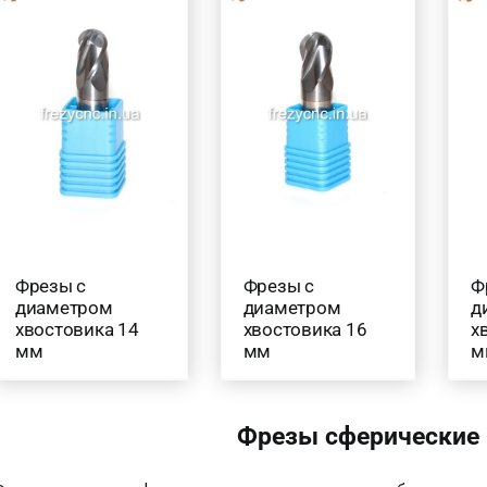
Товар Загальна довжина фрези (в мм.)
40
(6)
45
(7)
50
(72)
60
(16)
75
(18)
100
(14)
120
(1)
150
(2)
Ф
Фрезы с
Фрезы с
д
диаметром
диаметром
Товар Радіус (в мм.)
х
хвостовика 14
хвостовика 16
м
мм
мм
0.15
(3)
0.2
(4)
Фрезы сферические 
0.25
(6)
0.3
(5)