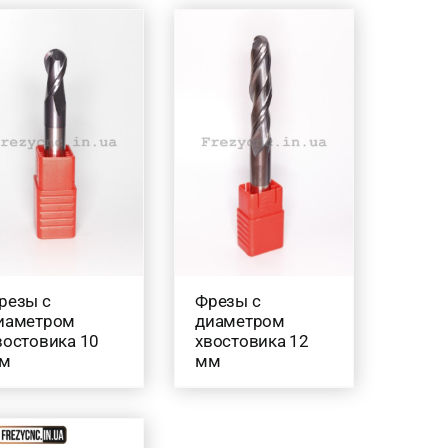
резы с
Фрезы с
иаметром
диаметром
востовика 10
хвостовика 12
м
мм