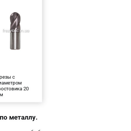
резы с
иаметром
востовика 20
м
по металлу.