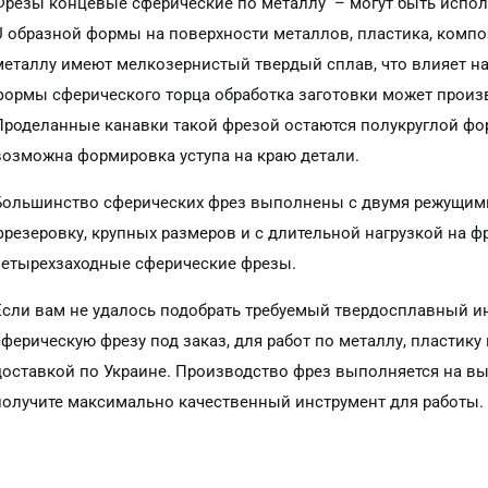
Фрезы концевые сферические по металлу – могут быть испол
0.4
(5)
U образной формы на поверхности металлов, пластика, комп
0.5
(14)
металлу имеют мелкозернистый твердый сплав, что влияет на
0.75
(6)
формы сферического торца обработка заготовки может произв
1.75
(1)
Проделанные канавки такой фрезой остаются полукруглой фо
1.25
(2)
возможна формировка уступа на краю детали.
1.5
(19)
1
(12)
Большинство сферических фрез выполнены с двумя режущими
2
(9)
фрезеровку, крупных размеров и с длительной нагрузкой на фр
2.5
(5)
четырехзаходные сферические фрезы.
3
(9)
Если вам не удалось подобрать требуемый твердосплавный 
4
(13)
сферическую фрезу под заказ, для работ по металлу, пластику
5
(12)
доставкой по Украине. Производство фрез выполняется на в
6
(10)
получите максимально качественный инструмент для работы.
7
(1)
8
(1)
показать еще