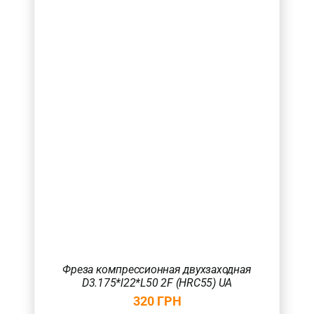
Фреза компрессионная двухзаходная
D3.175*l22*L50 2F (HRC55) UA
320
ГРН