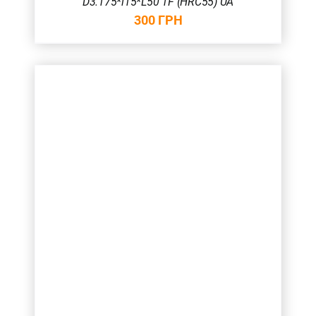
D3.175*l15*L50 1F (HRC55) UA
300
ГРН