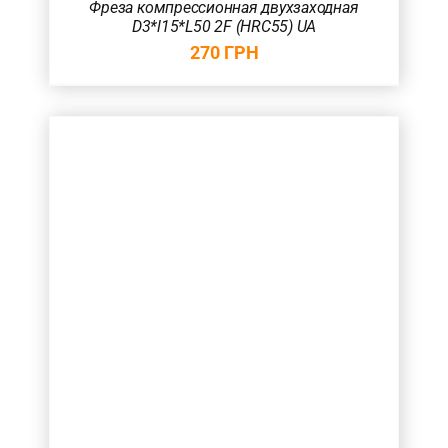
Фреза компрессионная двухзаходная
D3*l15*L50 2F (HRC55) UA
1
(8)
270
ГРН
2
(24)
Товар Загальна довжина фрези (в мм.)
40
(2)
45
(9)
50
(11)
60
(7)
75
(3)
80
(1)
Товар Радіус (в мм.)