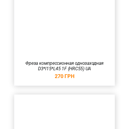
Фреза компрессионная однозаходная
D3*l15*L45 1F (HRC55) UA
270
ГРН