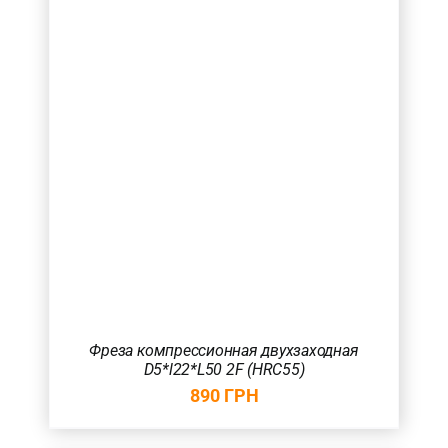
Фреза компрессионная двухзаходная
D5*l22*L50 2F (HRC55)
890
ГРН