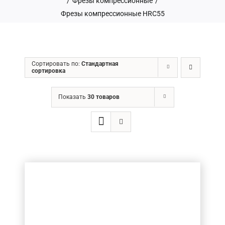
/
Фрезы компрессионные
/
Фрезы компрессионные HRC55
ГРН
Сортировать по:
Стандартная
сортировка
Ценовой фильтр
Показать
30 товаров
Товар Діаметр хвостовика (в мм.)
3.175
(8)
3
(2)
4
(5)
5
(4)
6
(9)
8
(5)