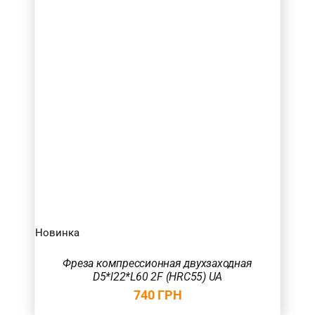
Новинка
Фреза компрессионная двухзаходная
D5*l22*L60 2F (HRC55) UA
740
ГРН