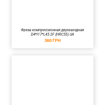
Фреза компрессионная двухзаходная
D4*l17*L45 2F (HRC55) UA
360
ГРН