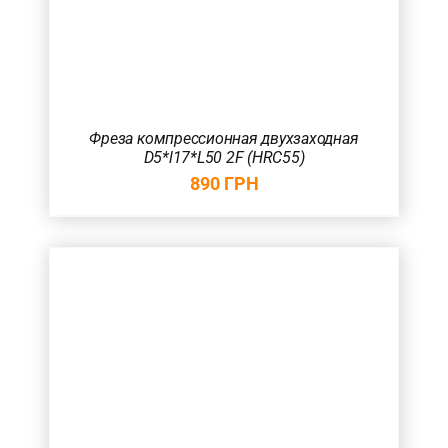
Фреза компрессионная двухзаходная
D5*l17*L50 2F (HRC55)
890
ГРН