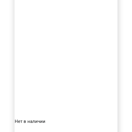
Товар Діаметр ріжучої частини (в мм.)
3
(2)
3.175
(8)
4
(5)
5
(4)
6
(9)
8
(5)
Товар Довжина ріжучої частини (в мм.)
10-20
(14)
20-30
(15)
30-40
(3)
40-50
(1)
Нет в наличии
Товар Кількість ножів