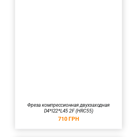
Фреза компрессионная двухзаходная
D4*l22*L45 2F (HRC55)
710
ГРН