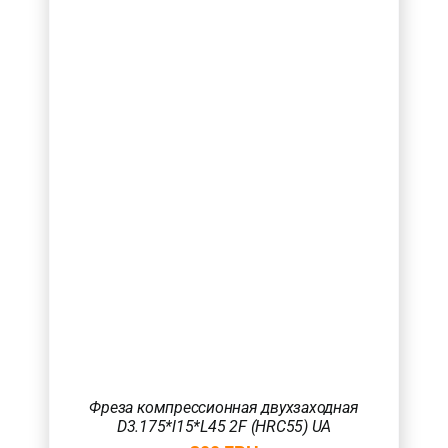
Фреза компрессионная двухзаходная
D3.175*l15*L45 2F (HRC55) UA