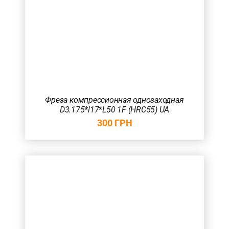
Фреза компрессионная однозаходная
D3.175*l17*L50 1F (HRC55) UA
300
ГРН