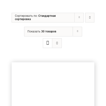
ГРН
Сортировать по:
Стандартная
сортировка
Ценовой фильтр
Показать
30 товаров
Товар Діаметр хвостовика (в мм.)
10
(1)
Товар Діаметр ріжучої частини (в мм.)
Товар Довжина ріжучої частини (в мм.)
Товар Кількість ножів
Товар Загальна довжина фрези (в мм.)