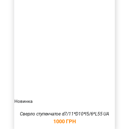
70
(1)
Товар Радіус (в мм.)
Новинка
Сверло ступенчатое d7/11*D10*l5/6*L55 UA
1000
ГРН