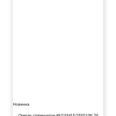
Новинка
Сверло ступенчатое d9/15*d15/25*D10*L70