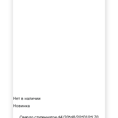
Нет в наличии
Новинка
Сверло ступенчатое d4/20*d8/20*D10*L70