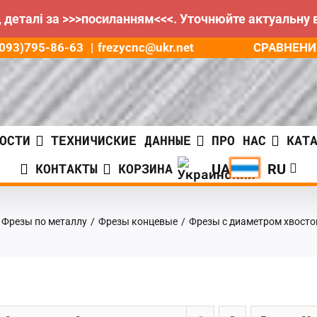
 деталі за >>>посиланням<<<. Уточнюйте актуальну 
СРАВНЕНИ
8(093)795-86-63
|
frezycnc@ukr.net
ОСТИ
ТЕХНИЧИСКИЕ ДАННЫЕ
ПРО НАС
КАТ
КОНТАКТЫ
КОРЗИНА
Фрезы по металлу
/
Фрезы концевые
/
Фрезы с диаметром хвост
ГРН