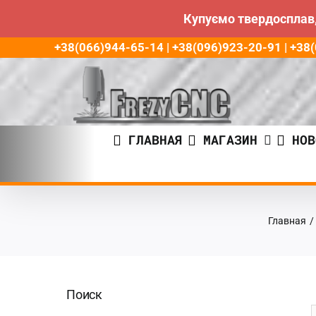
Купуємо твердосплав,
Пропустить
+38(066)944-65-14 | +38(096)923-20-91 | +3
до
контента
ГЛАВНАЯ
МАГАЗИН
НОВ
Главная
/
Поиск