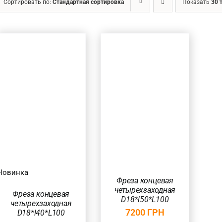
Сортировать по:
Стандартная сортировка
Показать
30 
Ценовой фильтр
Товар Діаметр хвостовика (в мм.)
18
(1)
В КОРЗИНУ
/
Товар Діаметр ріжучої частини (в мм.)
БЫСТРЫЙ
ПРОСМОТР
18
(1)
Товар Довжина ріжучої частини (в мм.)
40-50
(1)
Новинка
Фреза концевая
Товар Кількість ножів
четырехзаходная
Фреза концевая
D18*l50*L100
четырехзаходная
7200
ГРН
4
(1)
D18*l40*L100