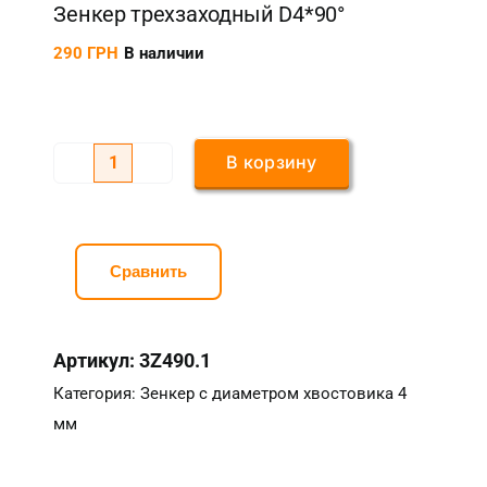
Зенкер трехзаходный D4*90°
290
ГРН
В наличии
В корзину
Количество
товара
Зенкер
трехзаходный
Сравнить
D4*90°
Артикул:
3Z490.1
Категория:
Зенкер с диаметром хвостовика 4
мм