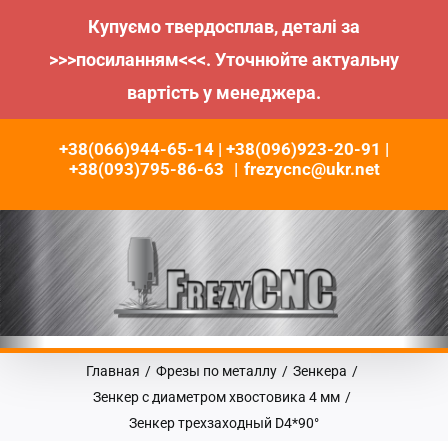
Купуємо твердосплав, деталі за
>>>посиланням<<<. Уточнюйте актуальну
вартість у менеджера.
Пропустить
+38(066)944-65-14 | +38(096)923-20-91 |
до
+38(093)795-86-63
|
frezycnc@ukr.net
контента
Главная
/
Фрезы по металлу
/
Зенкера
/
Зенкер с диаметром хвостовика 4 мм
/
Зенкер трехзаходный D4*90°