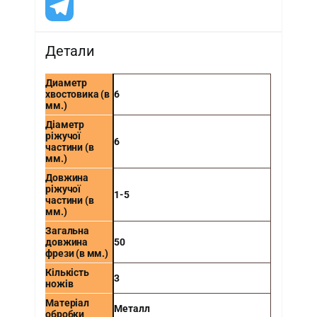
Детали
Диаметр
хвостовика (в
6
мм.)
Діаметр
ріжучої
6
частини (в
мм.)
Довжина
ріжучої
1-5
частини (в
мм.)
Загальна
довжина
50
фрези (в мм.)
Кількість
3
ножів
Матеріал
Металл
обробки