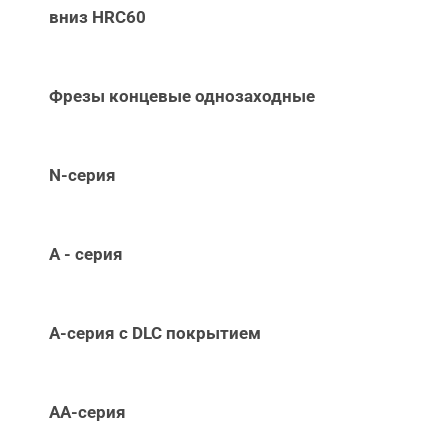
вниз НRC60
Фрезы концевые однозаходные
N-серия
А - серия
А-серия c DLC покрытием
АА-серия