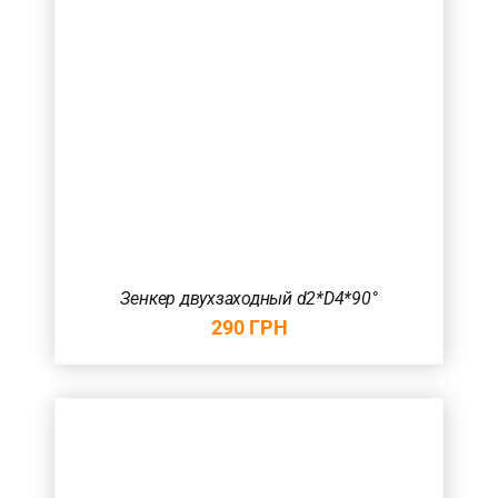
Зенкер двухзаходный d2*D4*90°
290
ГРН