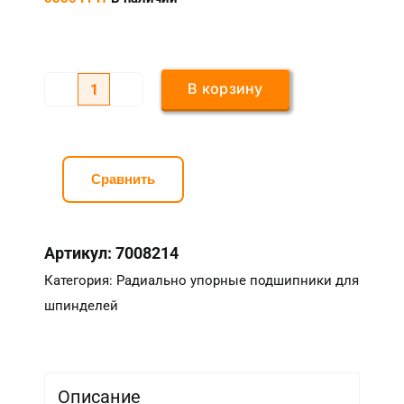
В корзину
Количество
товара
Радиально
упорный
Сравнить
подшипник
7009-
Артикул:
7008214
DT
(пара)
Категория:
Радиально упорные подшипники для
с
шпинделей
керамическими
шариками
Описание