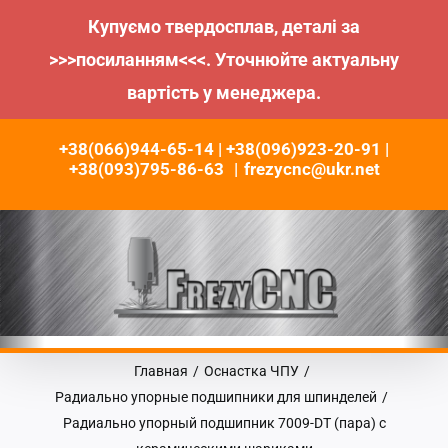
Купуємо твердосплав, деталі за
>>>посиланням<<<. Уточнюйте актуальну
вартість у менеджера.
Пропустить
+38(066)944-65-14 | +38(096)923-20-91 |
до
+38(093)795-86-63
|
frezycnc@ukr.net
контента
Главная
/
Оснастка ЧПУ
/
Радиально упорные подшипники для шпинделей
/
Радиально упорный подшипник 7009-DT (пара) с