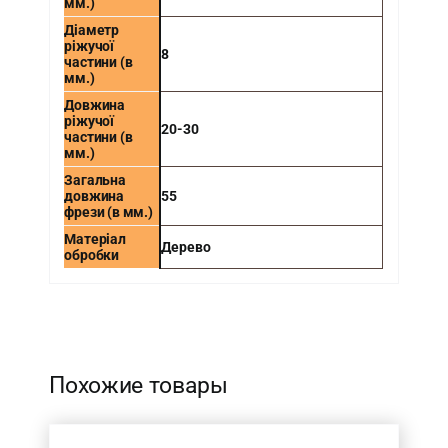
мм.)
Діаметр
ріжучої
8
частини (в
мм.)
Довжина
ріжучої
20-30
частини (в
мм.)
Загальна
довжина
55
фрези (в мм.)
Матеріал
Дерево
обробки
-
Похожие товары