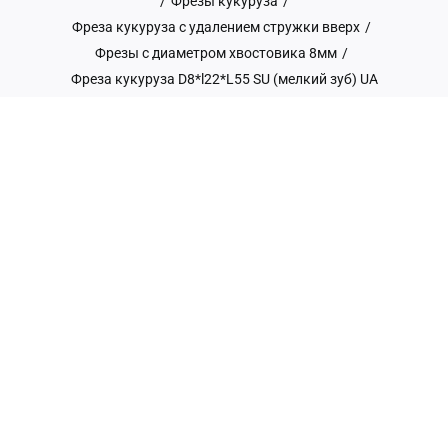
/
Фрезы кукуруза
/
Фреза кукуруза с удалением стружки вверх
/
Фрезы с диаметром хвостовика 8мм
/
Фреза кукуруза D8*l22*L55 SU (мелкий зуб) UA