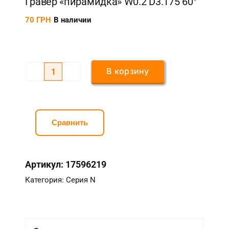
Гравер «пирамидка» W0.2 D3.175 60°
70
ГРН
В наличии
В корзину
Количество
товара
Гравер
"пирамидка"
Сравнить
W0.2
D3.175
Артикул:
17596219
60°
Категория:
Серия N