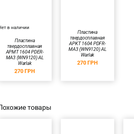
БЫСТРЫЙ
ПРОСМОТР
Нет в наличии
Пластина
твердосплавная
Пластина
APKT 1604 PDFR-
твердосплавная
MA3 (WN9120) AL
APMT 1604 PDER-
Warlak
MA3 (WN9120) AL
270
ГРН
Warlak
270
ГРН
Похожие товары
В КОРЗИНУ
/
В КОРЗИНУ
/