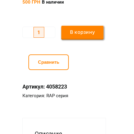
500
ГРН
В наличии
В корзину
Количество
товара
Фреза
с
Сравнить
пластинами
RAP
Артикул:
4058223
400R*50*22*4T
(1604)
Категория:
RAP серия
Warlak
Описание