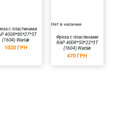
БЫСТРЫЙ
ПРОСМОТР
Нет в наличии
еза с пластинами
P 400R*80*27*5T
Фреза с пластинами
(1604) Warlak
RAP 400R*50*22*3T
1020
ГРН
(1604) Warlak
470
ГРН