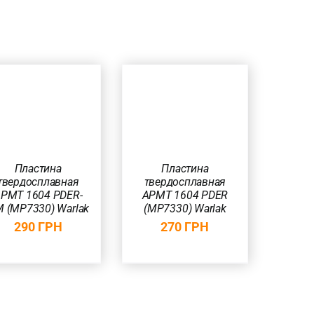
В КОРЗИНУ
/
БЫСТРЫЙ
ПРОСМОТР
Пластина
Пластина
твердосплавная
твердосплавная
PMT 1604 PDER-
APMT 1604 PDER
 (MP7330) Warlak
(MP7330) Warlak
290
ГРН
270
ГРН