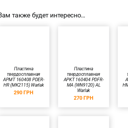
Вам также будет интересно…
В КОРЗИНУ
/
В КОРЗИНУ
/
БЫСТРЫЙ
БЫСТРЫЙ
ПРОСМОТР
ПРОСМОТР
Пластина
Пластина
твердосплавная
твердосплавная
APMT 160408 PDER-
APKT 160404 PDFR-
A
HR (MK2115) Warlak
MA (WN9120) AL
HM
Warlak
290
ГРН
270
ГРН
В КОРЗИНУ
/