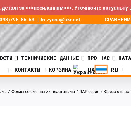
 деталі за >>>посиланням<<<. Уточнюйте актуальну 
СРАВНЕНИ
8(093)795-86-63
|
frezycnc@ukr.net
ОСТИ
ТЕХНИЧИСКИЕ ДАННЫЕ
ПРО НАС
КАТ
КОНТАКТЫ
КОРЗИНА
ами
/
Фрезы со сменными пластинами
/
RAP серия
/
Фреза с плас