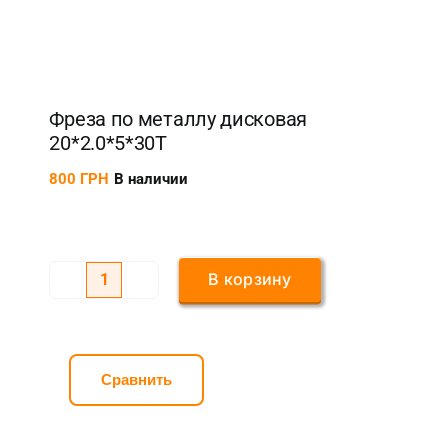
Фреза по металлу дисковая
20*2.0*5*30T
800
ГРН
В наличии
В корзину
Количество
товара
Фреза
по
Сравнить
металлу
дисковая