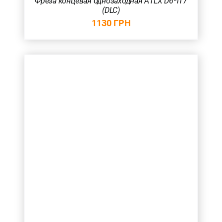
Фреза концевая однозаходная A1LX D6*l17
(DLC)
1130
ГРН