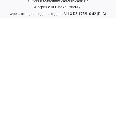
/
Фрезы концевые однозаходные
/
А-серия c DLC покрытием
/
Фреза концевая однозаходная A1LX D3.175*l10 d2 (DLC)