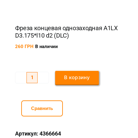
Фреза концевая однозаходная A1LX
D3.175*l10 d2 (DLC)
260
ГРН
В наличии
В корзину
Количество
товара
Фреза
концевая
Сравнить
однозаходная
A1LX
Артикул:
4366664
D3.175*l10