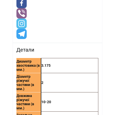
Детали
Диаметр
хвостовика (в
3.175
мм.)
Діаметр
ріжучої
2
частини (в
мм.)
Довжина
ріжучої
10-20
частини (в
мм.)