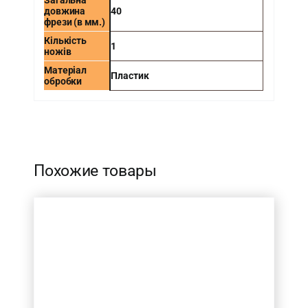
Загальна
довжина
40
фрези (в мм.)
Кількість
1
ножів
Матеріал
Пластик
обробки
-
Похожие товары