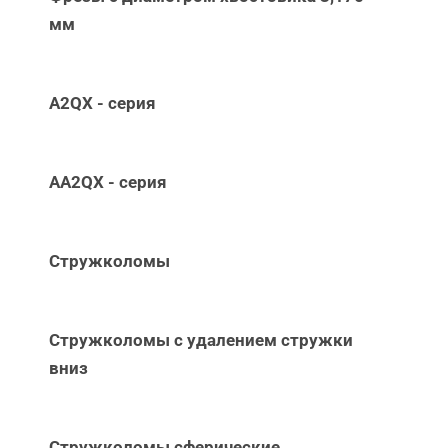
мм
A2QX - серия
AA2QX - серия
Стружколомы
Стружколомы с удалением стружки
вниз
Стружколомы сферические