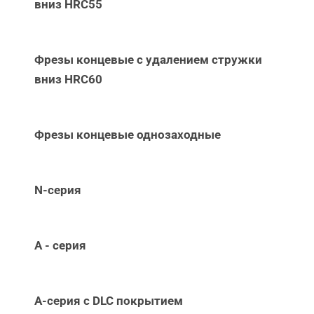
вниз НRC55
Фрезы концевые с удалением стружки
вниз НRC60
Фрезы концевые однозаходные
N-серия
А - серия
А-серия c DLC покрытием