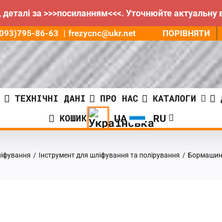
 деталі за >>>посиланням<<<. Уточнюйте актуальну 
ПОРІВНЯТИ
8(093)795-86-63
|
frezycnc@ukr.net
И
ТЕХНІЧНІ ДАНІ
ПРО НАС
КАТАЛОГИ
КОШИК
ліфування
/
Інструмент для шліфування та полірування
/
Бормашина