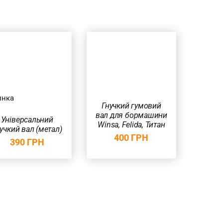
ДОДАТИ В
КОШИК
/
ШВИДКИЙ
ПЕРЕГЛЯД
инка
Гнучкий гумовий
вал для бормашини
Універсальний
Winsa, Felida, Титан
учкий вал (метал)
400
ГРН
390
ГРН