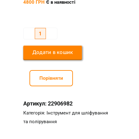
4800
ГРН
Є в наявності
Бормашина
Mitsubishi
Додати в кошик
HY
(75W)
з
Порівняти
гнучким
валом
кількість
Артикул:
22906982
Категорія:
Інструмент для шліфування
та полірування