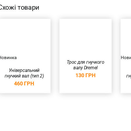
Схожі товари
ДОДАТИ В
ДОДАТИ В
КОШИК
/
КОШИК
/
ШВИДКИЙ
ШВИДКИЙ
ПЕРЕГЛЯД
ПЕРЕГЛЯД
Новинка
Нов
Трос для гнучкого
валу Dremel
Універсальний
130
ГРН
гнучкий вал (тип 2)
гн
460
ГРН