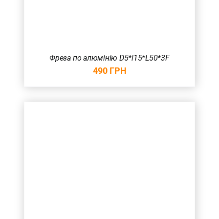
Фреза по алюмінію D5*l15*L50*3F
490
ГРН