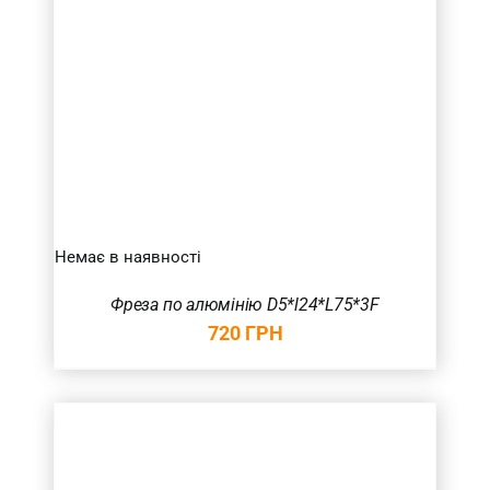
Немає в наявності
Фреза по алюмінію D5*l24*L75*3F
720
ГРН