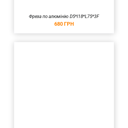
Фреза по алюмінію D5*l18*L75*3F
680
ГРН