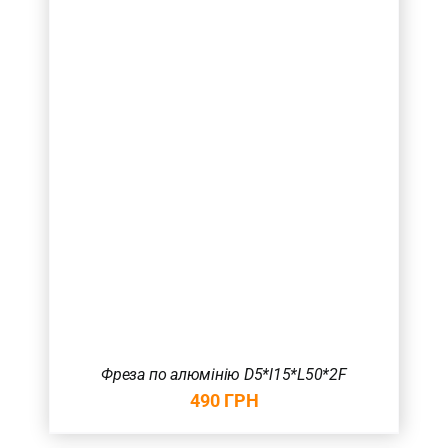
Товар Кількість ножів
2
(3)
3
(3)
Товар Загальна довжина фрези (в мм.)
50
(2)
75
(3)
100
(1)
Товар Радіус (в мм.)
Фреза по алюмінію D5*l15*L50*2F
490
ГРН