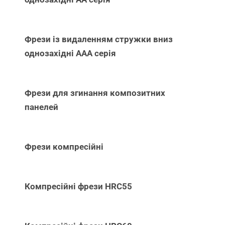
Фрези із видаленням стружки вниз
однозахідні ААА серія
Фрези для згинання композитних
панелей
Фрези компресійні
Компресійні фрези HRC55