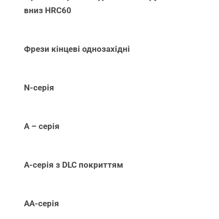
вниз НRC60
Фрези кінцеві однозахідні
N-серія
А – серія
А-серія з DLC покриттям
АА-серія