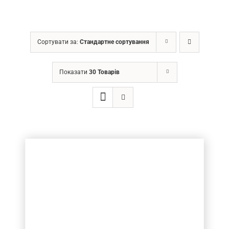
ГРН
Сортувати за:
Стандартне сортування
Price filter
Показати
30 Товарів
Товар Діаметр хвостовика (в мм.)
5
(6)
Товар Діаметр ріжучої частини (в мм.)
5
(6)
Товар Довжина ріжучої частини (в мм.)
10-20
(4)
30-40
(2)