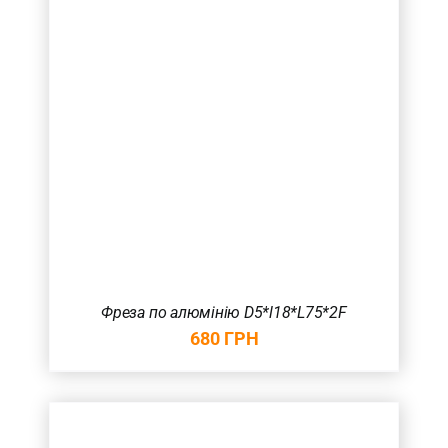
Фреза по алюмінію D5*l18*L75*2F
680
ГРН