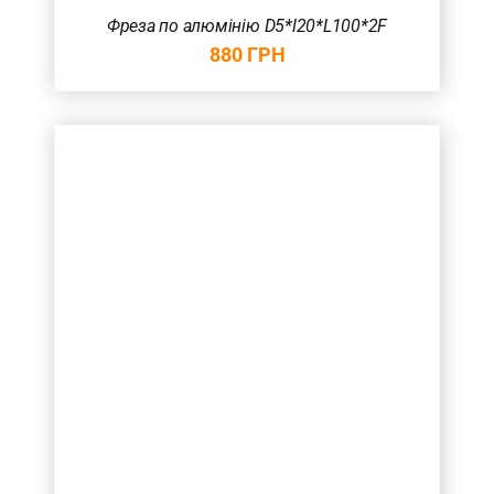
Фреза по алюмінію D5*l20*L100*2F
880
ГРН