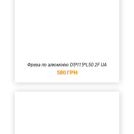
Фреза по алюмінію D5*l15*L50 2F UA
580
ГРН