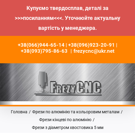
Купуємо твердосплав, деталі за
>>>посиланням<<<. Уточнюйте актуальну
вартість у менеджера.
Пропустити
+38(066)944-65-14 | +38(096)923-20-91 |
до
+38(093)795-86-63
|
frezycnc@ukr.net
контенту
Головна
/
Фрези по алюмінію та кольоровим металам
/
Фрези кінцеві по алюмінію
/
Фрези з діаметром хвостовика 5 мм