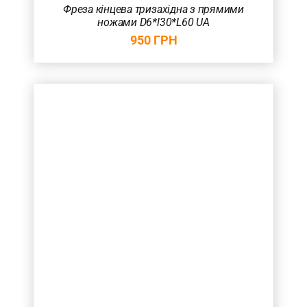
Фреза кінцева тризахідна з прямими
ножами D6*l30*L60 UA
950
ГРН