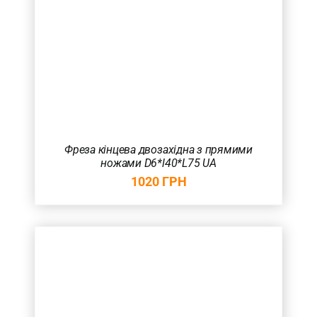
Фреза кінцева двозахідна з прямими
ножами D6*l40*L75 UA
1020
ГРН