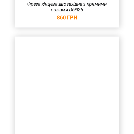
Фреза кінцева двозахідна з прямими
ножами D6*l25
860
ГРН