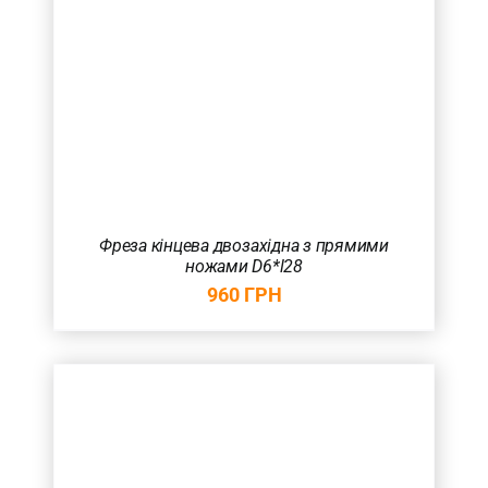
Фреза кінцева двозахідна з прямими
ножами D6*l28
960
ГРН