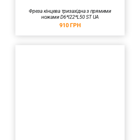
Товар Радіус (в мм.)
Фреза кінцева тризахідна з прямими
ножами D6*l22*L50 ST UA
910
ГРН