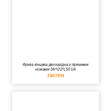
Фреза кінцева двозахідна з прямими
ножами D6*l22*L50 UA
730
ГРН