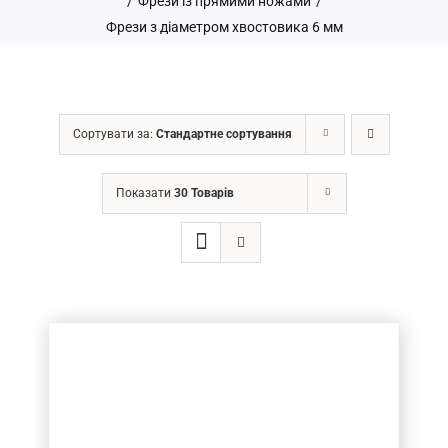
/
Фрези із прямими ножами
/
Фрези з діаметром хвостовика 6 мм
ГРН
Сортувати за:
Стандартне сортування
Price filter
Показати
30 Товарів
Товар Діаметр хвостовика (в мм.)
6
(17)
Товар Діаметр ріжучої частини (в мм.)
6
(17)
Товар Довжина ріжучої частини (в мм.)