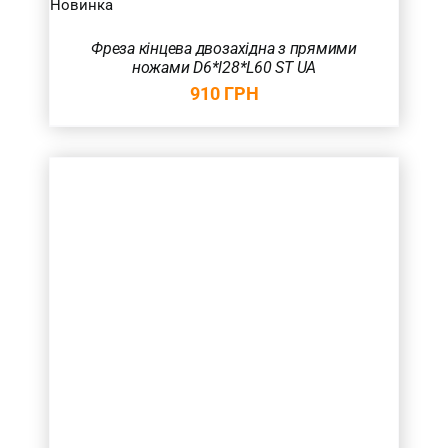
Новинка
Фреза кінцева двозахідна з прямими
ножами D6*l28*L60 ST UA
910
ГРН