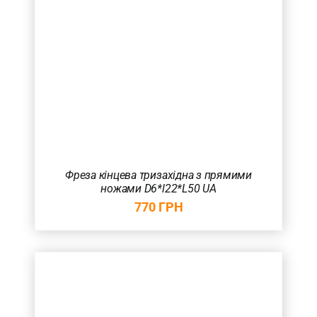
Фреза кінцева тризахідна з прямими
ножами D6*l22*L50 UA
770
ГРН