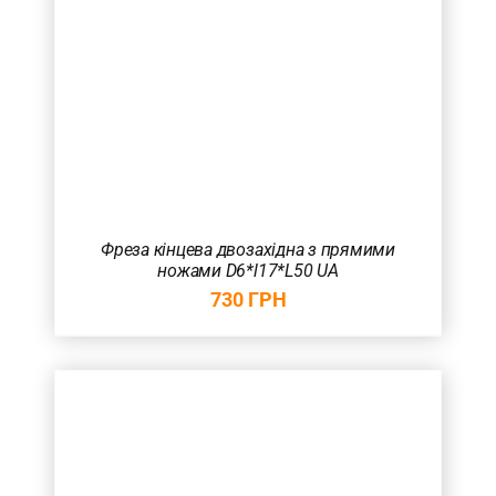
Фреза кінцева двозахідна з прямими
ножами D6*l17*L50 UA
730
ГРН