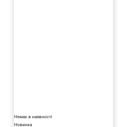
10-20
(3)
20-30
(8)
30-40
(3)
40-50
(2)
50-60
(1)
Товар Кількість ножів
2
(14)
3
(3)
Товар Загальна довжина фрези (в мм.)
50
(9)
60
(4)
75
(3)
Немає в наявності
80
(1)
Новинка