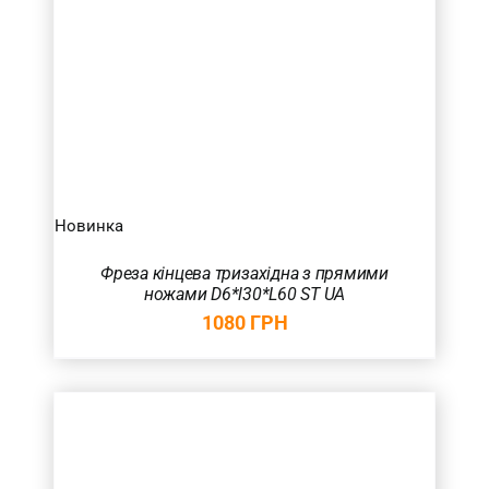
Новинка
Фреза кінцева тризахідна з прямими
ножами D6*l30*L60 ST UA
1080
ГРН