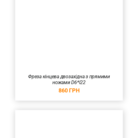
Фреза кінцева двозахідна з прямими
ножами D6*l22
860
ГРН