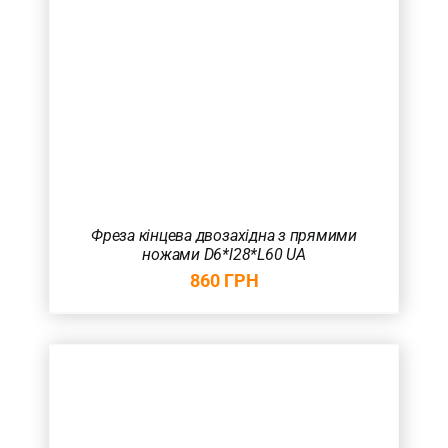
Фреза кінцева двозахідна з прямими
ножами D6*l28*L60 UA
860
ГРН