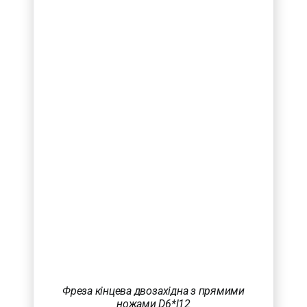
Фреза кінцева двозахідна з прямими
ножами D6*l12