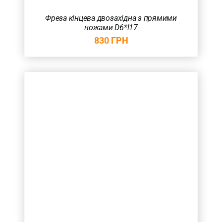
Фреза кінцева двозахідна з прямими
ножами D6*l17
830
ГРН