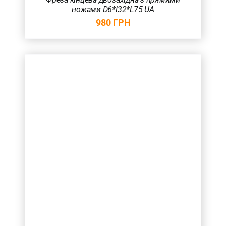
ножами D6*l32*L75 UA
980
ГРН