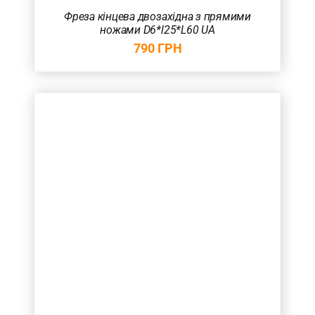
Фреза кінцева двозахідна з прямими
ножами D6*l25*L60 UA
790
ГРН