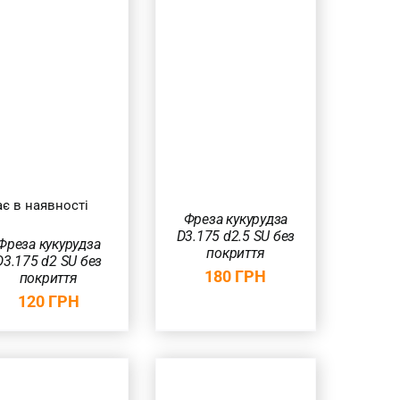
ДОДАТИ В
КОШИК
/
ШВИДКИЙ
ПЕРЕГЛЯД
є в наявності
Фреза кукурудза
D3.175 d2.5 SU без
Фреза кукурудза
покриття
D3.175 d2 SU без
180
ГРН
покриття
120
ГРН