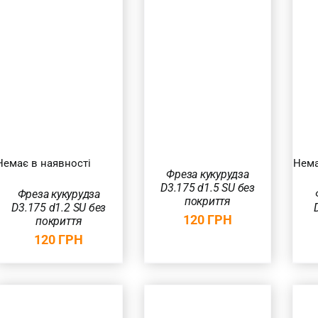
ДОДАТИ В
КОШИК
/
ШВИДКИЙ
ШВИДКИЙ
ПЕРЕГЛЯД
ПЕРЕГЛЯД
Немає в наявності
Нема
Фреза кукурудза
D3.175 d1.5 SU без
Фреза кукурудза
покриття
D3.175 d1.2 SU без
120
ГРН
покриття
120
ГРН