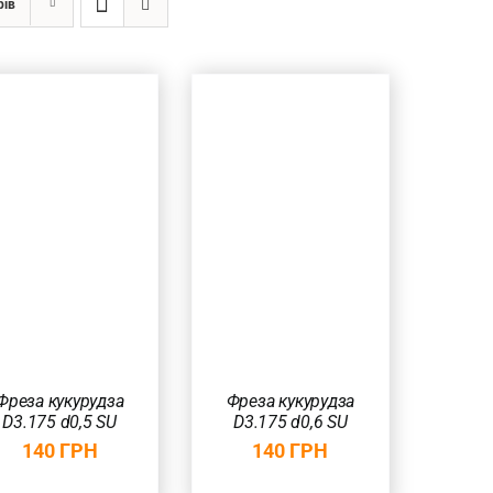
рів
ДОДАТИ В
КОШИК
/
ШВИДКИЙ
ПЕРЕГЛЯД
Фреза кукурудза
Фреза кукурудза
D3.175 d0,5 SU
D3.175 d0,6 SU
140
ГРН
140
ГРН