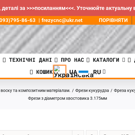
 деталі за >>>посиланням<<<. Уточнюйте актуальну 
ПОРІВНЯТИ
8(093)795-86-63
|
frezycnc@ukr.net
И
ТЕХНІЧНІ ДАНІ
ПРО НАС
КАТАЛОГИ
КОШИК
, воску та композитним матеріалам.
/
Фрези кукурудза
/
Фреза кук
Фрези з діаметром хвостовика 3.175мм
ГРН