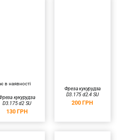
ДОДАТИ В
КОШИК
/
ШВИДКИЙ
ПЕРЕГЛЯД
є в наявності
Фреза кукурудза
D3.175 d2.4 SU
Фреза кукурудза
200
ГРН
D3.175 d2 SU
130
ГРН