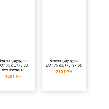
ДОДАТИ В
КОШИК
/
ШВИДКИЙ
ПЕРЕГЛЯД
Фреза кукурудза
Фреза кукурудза
D3.175 d3,175 SU
D3.175 d3.175 I17 SU
без покриття
210
ГРН
180
ГРН