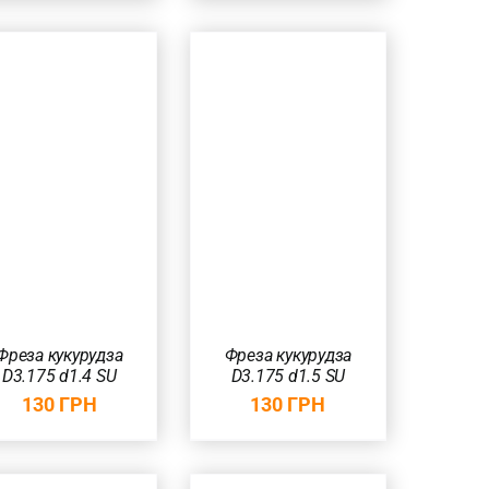
ДОДАТИ В
КОШИК
/
ШВИДКИЙ
ПЕРЕГЛЯД
Фреза кукурудза
Фреза кукурудза
D3.175 d1.4 SU
D3.175 d1.5 SU
130
ГРН
130
ГРН