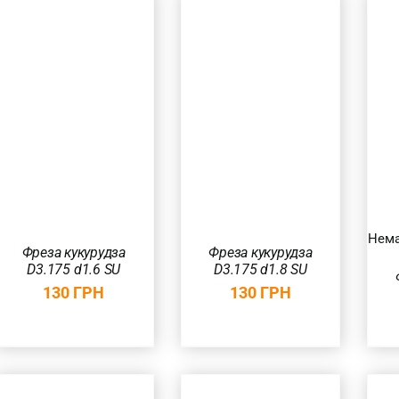
ДОДАТИ В
КОШИК
/
ШВИДКИЙ
ШВИДКИЙ
ПЕРЕГЛЯД
ПЕРЕГЛЯД
Нема
Фреза кукурудза
Фреза кукурудза
D3.175 d1.6 SU
D3.175 d1.8 SU
130
ГРН
130
ГРН