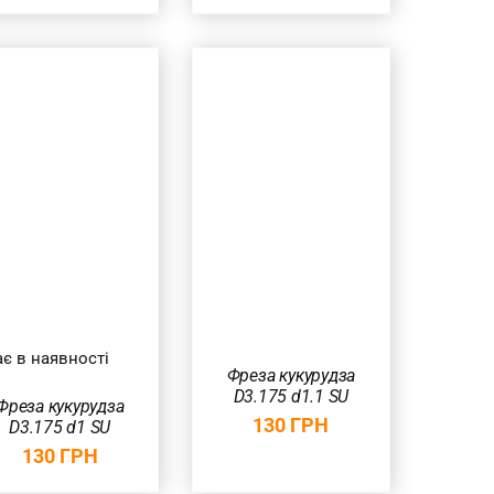
ДОДАТИ В
КОШИК
/
ШВИДКИЙ
ПЕРЕГЛЯД
є в наявності
Фреза кукурудза
D3.175 d1.1 SU
Фреза кукурудза
130
ГРН
D3.175 d1 SU
130
ГРН