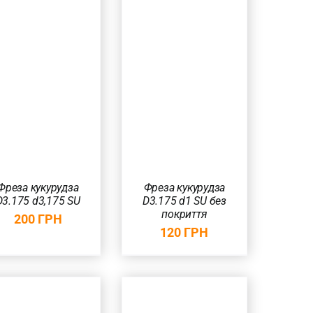
ДОДАТИ В
КОШИК
/
ШВИДКИЙ
ПЕРЕГЛЯД
Фреза кукурудза
Фреза кукурудза
D3.175 d3,175 SU
D3.175 d1 SU без
покриття
200
ГРН
120
ГРН