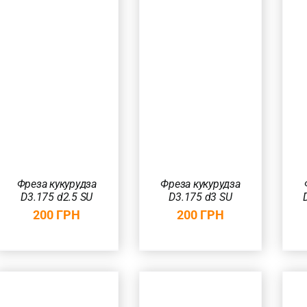
ДОДАТИ В
ДОДАТИ В
КОШИК
/
КОШИК
/
ШВИДКИЙ
ШВИДКИЙ
ПЕРЕГЛЯД
ПЕРЕГЛЯД
Фреза кукурудза
Фреза кукурудза
D3.175 d2.5 SU
D3.175 d3 SU
200
ГРН
200
ГРН