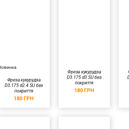
ДОДАТИ В
ДОДАТИ В
КОШИК
/
КОШИК
/
ШВИДКИЙ
ШВИДКИЙ
ПЕРЕГЛЯД
ПЕРЕГЛЯД
Новинка
Фреза кукурудза
D3.175 d3 SU без
Фреза кукурудза
покриття
D3.175 d2.4 SU без
180
ГРН
покриття
180
ГРН