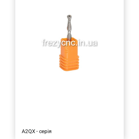
20-30
(5)
30-40
(1)
Товар Кількість ножів
2
(15)
Товар Загальна довжина фрези (в мм.)
50
(12)
60
(3)
Товар Радіус (в мм.)
0.5
(1)
0.75
(1)
A2QX - серія
1
(4)