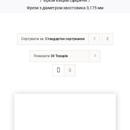
/
Фрези кінцеві сферичні
/
Фрези з діаметром хвостовика 3,175 мм
ГРН
Сортувати за:
Стандартне сортування
Price filter
Показати
30 Товарів
Товар Діаметр хвостовика (в мм.)
3.175
(15)
Товар Діаметр ріжучої частини (в мм.)
Товар Довжина ріжучої частини (в мм.)
5-10
(3)
10-20
(6)