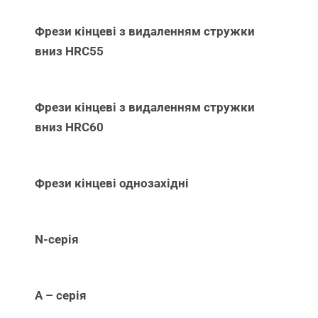
Фрези кінцеві з видаленням стружки
вниз НRC55
Фрези кінцеві з видаленням стружки
вниз НRC60
Фрези кінцеві однозахідні
N-серія
А – серія