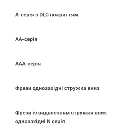
А-серія з DLC покриттям
АА-серія
ААА-серія
Фрези однозахідні стружка вниз
Фрези із видаленням стружки вниз
однозахідні N серія