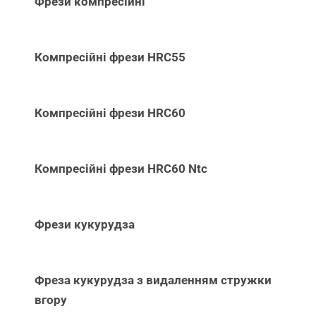
Фрези компресійні
Компресійні фрези HRC55
Компресійні фрези HRC60
Компресійні фрези HRC60 Ntc
Фрези кукурудза
Фреза кукурудза з видаленням стружки
вгору