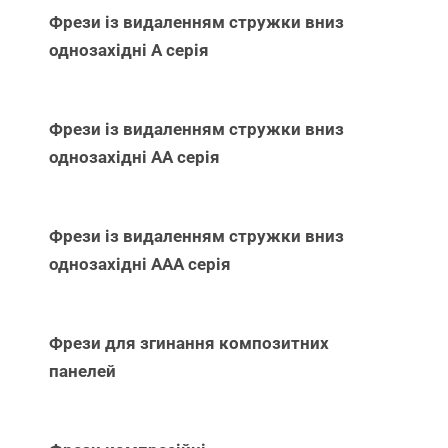
Фрези із видаленням стружки вниз
однозахідні А серія
Фрези із видаленням стружки вниз
однозахідні АА серія
Фрези із видаленням стружки вниз
однозахідні ААА серія
Фрези для згинання композитних
панелей