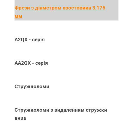
Фрези з діаметром хвостовика 3,175
мм
A2QX - серія
AA2QX - серія
Стружколоми
Стружколоми з видаленням стружки
вниз