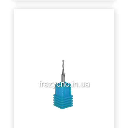
1.25
(3)
1.5
(6)