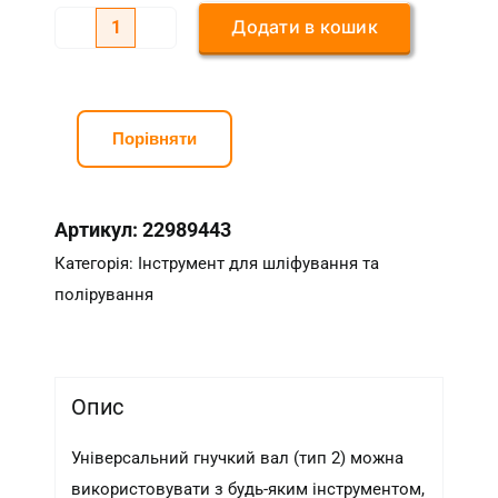
Додати в кошик
Універсальний
гнучкий
вал
(тип
Порівняти
2)
кількість
Артикул:
22989443
Категорія:
Інструмент для шліфування та
полірування
Опис
Універсальний гнучкий вал (тип 2) можна
використовувати з будь-яким інструментом,