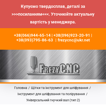
Купуємо твердосплав, деталі за
>>>посиланням<<<. Уточнюйте актуальну
вартість у менеджера.
Пропустити
+38(066)944-65-14 | +38(096)923-20-91 |
до
+38(093)795-86-63
|
frezycnc@ukr.net
контенту
Головна
/
Щітки та інструмент для шліфування
/
Інструмент для шліфування та полірування
/
Універсальний гнучкий вал (тип 2)