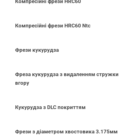
Компресійні фрези HRC60
Компресійні фрези HRC60 Ntc
Фрези кукурудза
Фреза кукурудза з видаленням стружки
вгору
Кукурудза з DLC покриттям
Фрези з діаметром хвостовика 3.175мм