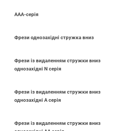
ААА-серія
Фрези однозахідні стружка вниз
Фрези із видаленням стружки вниз
однозахідні N серія
Фрези із видаленням стружки вниз
однозахідні А серія
Фрези із видаленням стружки вниз