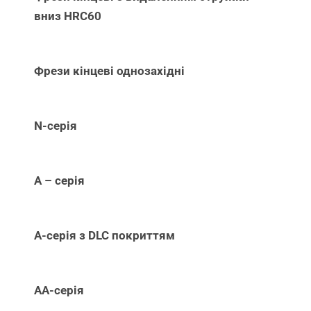
вниз НRC60
Фрези кінцеві однозахідні
N-серія
А – серія
А-серія з DLC покриттям
АА-серія