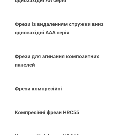
однозахідні АА серія
Фрези із видаленням стружки вниз
однозахідні ААА серія
Фрези для згинання композитних
панелей
Фрези компресійні
Компресійні фрези HRC55