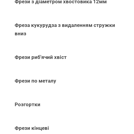
Фрези з діаметром хвостовика 12мм
Фреза кукурудза з видаленням стружки
вниз
Фрези риб'ячий хвіст
Фрези по металу
Розгортки
Фрези кінцеві