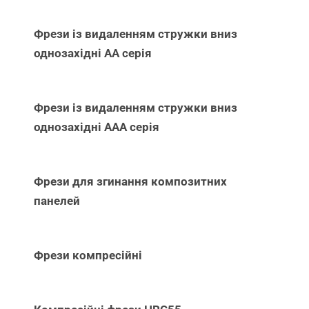
Фрези із видаленням стружки вниз
однозахідні АА серія
Фрези із видаленням стружки вниз
однозахідні ААА серія
Фрези для згинання композитних
панелей
Фрези компресійні