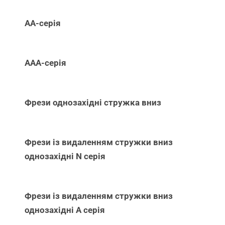
АА-серія
ААА-серія
Фрези однозахідні стружка вниз
Фрези із видаленням стружки вниз
однозахідні N серія
Фрези із видаленням стружки вниз
однозахідні А серія