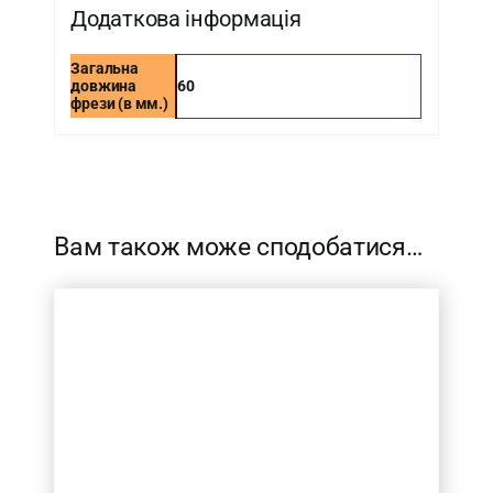
Додаткова інформація
Загальна
довжина
60
фрези (в мм.)
-
Вам також може сподобатися…