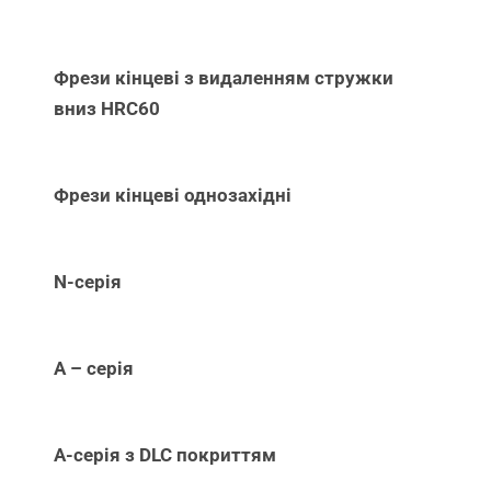
Фрези кінцеві з видаленням стружки
вниз НRC60
Фрези кінцеві однозахідні
N-серія
А – серія
А-серія з DLC покриттям