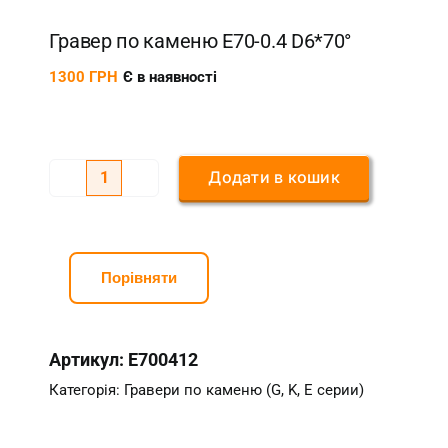
Гравер по каменю E70-0.4 D6*70°
1300
ГРН
Є в наявності
Додати в кошик
Гравер
по
каменю
E70-
Порівняти
0.4
D6*70°
Артикул:
E700412
кількість
Категорія:
Гравери по каменю (G, K, E серии)