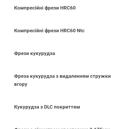
Компресійні фрези HRC60
Компресійні фрези HRC60 Ntc
Фрези кукурудза
Фреза кукурудза з видаленням стружки
вгору
Кукурудза з DLC покриттям