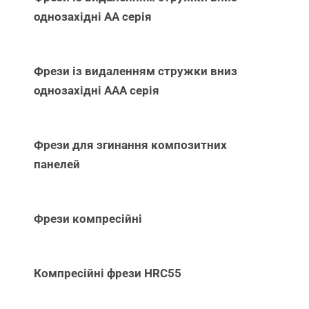
однозахідні АА серія
Фрези із видаленням стружки вниз
однозахідні ААА серія
Фрези для згинання композитних
панелей
Фрези компресійні
Компресійні фрези HRC55