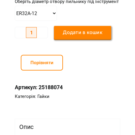
Оберіть діаметр отвору пильнику під інструмент
Додати в кошик
Гайка
ER32
Тип
UM
Порівняти
з
пильником
Артикул:
25188074
для
каменю
Категорія:
Гайки
кількість
Опис