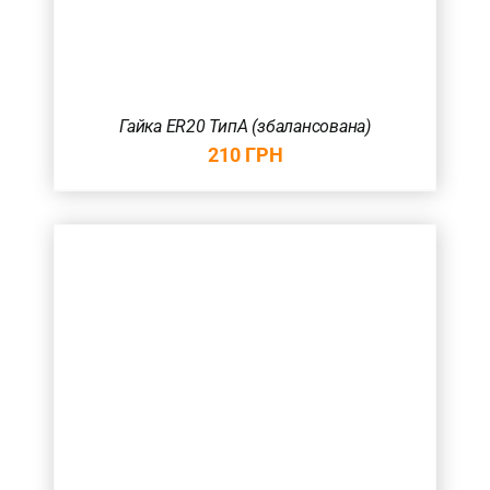
Гайка ER20 ТипА (збалансована)
210
ГРН