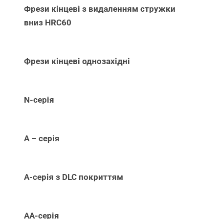
Фрези кінцеві з видаленням стружки
вниз НRC60
Фрези кінцеві однозахідні
N-серія
А – серія
А-серія з DLC покриттям
АА-серія