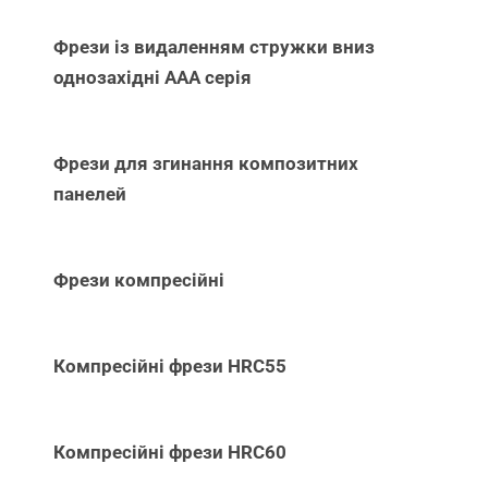
Фрези із видаленням стружки вниз
однозахідні ААА серія
Фрези для згинання композитних
панелей
Фрези компресійні
Компресійні фрези HRC55
Компресійні фрези HRC60