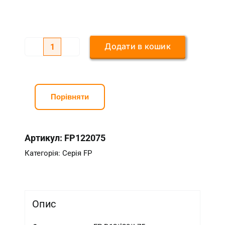
Додати в кошик
Фреза
по
камню
FP
Порівняти
D12*l20*L75
кількість
Артикул:
FP122075
Категорія:
Серія FP
Опис