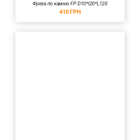
Фреза по камню FP D10*l20*L120
410
ГРН