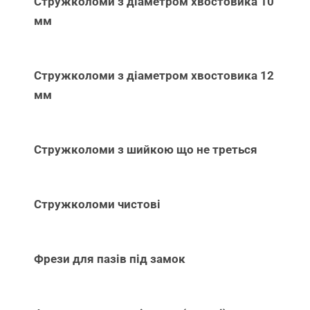
Стружколоми з діаметром хвостовика 10
мм
Стружколоми з діаметром хвостовика 12
мм
Стружколоми з шийкою що не треться
Стружколоми чистові
Фрези для пазів під замок