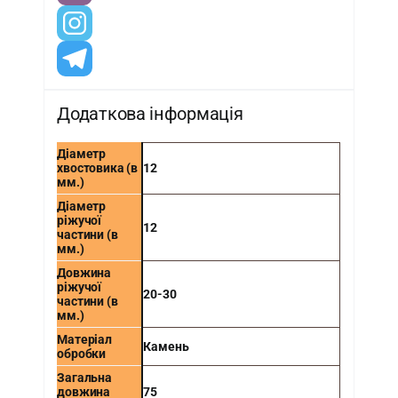
Додаткова інформація
Діаметр
хвостовика (в
12
мм.)
Діаметр
ріжучої
12
частини (в
мм.)
Довжина
ріжучої
20-30
частини (в
мм.)
Матеріал
Камень
обробки
Загальна
довжина
75