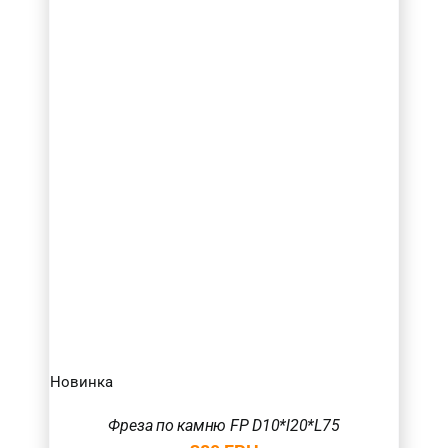
Новинка
Фреза по камню FP D10*l20*L75