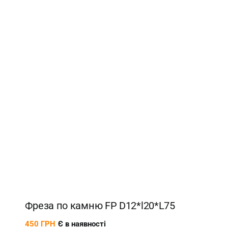
Новинка
Фреза по камню FP D12*l20*L75
450
ГРН
Є в наявності