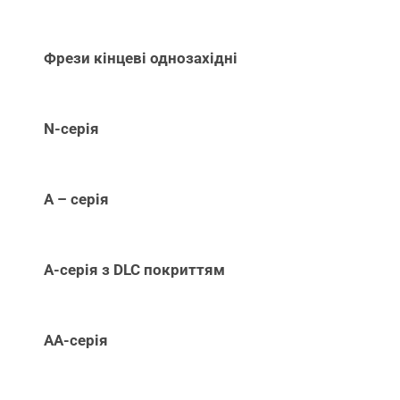
Фрези кінцеві однозахідні
N-серія
А – серія
А-серія з DLC покриттям
АА-серія