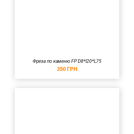
Фреза по каменю FP D8*l20*L75
350
ГРН