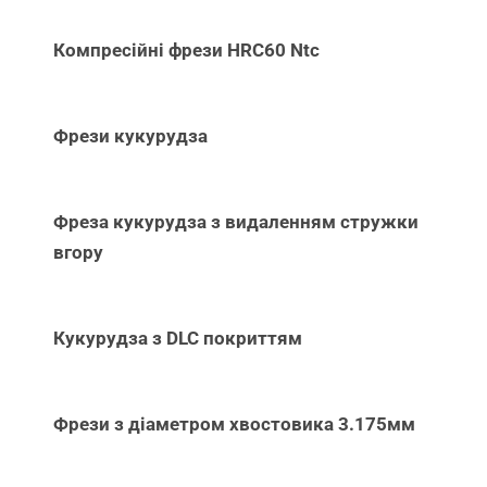
Компресійні фрези HRC60 Ntc
Фрези кукурудза
Фреза кукурудза з видаленням стружки
вгору
Кукурудза з DLC покриттям
Фрези з діаметром хвостовика 3.175мм