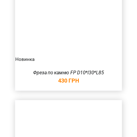
Новинка
Фреза по камню FP D10*l30*L85
430
ГРН