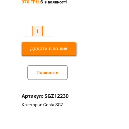
370
ГРН
Є в наявності
Фреза
конусна
Додати в кошик
по
каменю
SGZ
Порівняти
D12*R2*l30*L95
кількість
Артикул:
SGZ12230
Категорія:
Серія SGZ