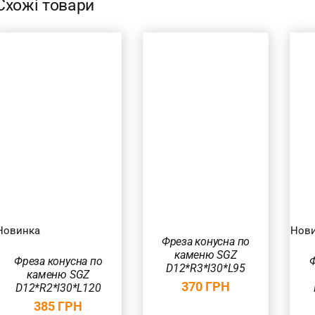
Схожі товари
ДОДАТИ В
ДОДАТИ В
КОШИК
/
КОШИК
/
ШВИДКИЙ
ШВИДКИЙ
ПЕРЕГЛЯД
ПЕРЕГЛЯД
Новинка
Нов
Фреза конусна по
каменю SGZ
Фреза конусна по
Ф
D12*R3*l30*L95
каменю SGZ
370
ГРН
D12*R2*l30*L120
385
ГРН