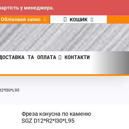
вартість у менеджера.
Обліковий запис
КОШИК
ДОСТАВКА ТА ОПЛАТА
КОНТАКТИ
R2*l30*L95
Фреза конусна по каменю
SGZ D12*R2*l30*L95