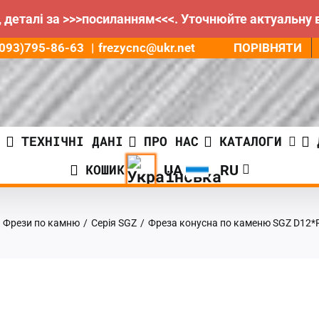
 деталі за >>>посиланням<<<. Уточнюйте актуальну 
ПОРІВНЯТИ
8(093)795-86-63
|
frezycnc@ukr.net
И
ТЕХНІЧНІ ДАНІ
ПРО НАС
КАТАЛОГИ
КОШИК
Фрези по камню
/
Серія SGZ
/
Фреза конусна по каменю SGZ D12*