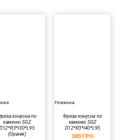
ДОДАТИ В
КОШИК
/
ШВИДКИЙ
ПЕРЕГЛЯД
инка
Новинка
реза конусна по
Фреза конусна по
каменю SGZ
каменю SGZ
D12*R3*l30*L95
D12*R3*l40*L95
(Оранж)
380
ГРН