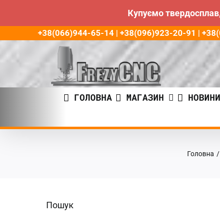
Купуємо твердосплав,
Пропустити
+38(066)944-65-14 | +38(096)923-20-91 | +3
до
контенту
ГОЛОВНА
МАГАЗИН
НОВИН
Головна
/
Пошук