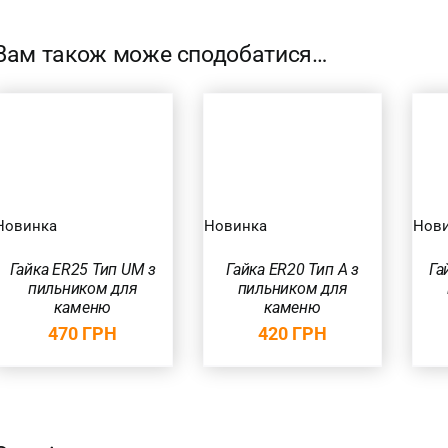
Вам також може сподобатися…
ЗРОБІТЬ ВИБІР
ЗРОБІТЬ ВИБІР
/
ШВИДКИЙ
/
ШВИДКИЙ
ПЕРЕГЛЯД
ПЕРЕГЛЯД
Новинка
Новинка
Нов
Гайка ER25 Тип UM з
Гайка ER20 Тип А з
Га
пильником для
пильником для
каменю
каменю
470
ГРН
420
ГРН