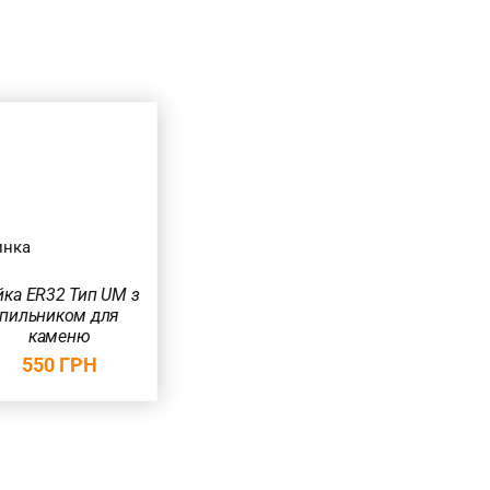
инка
йка ER32 Тип UM з
пильником для
каменю
550
ГРН