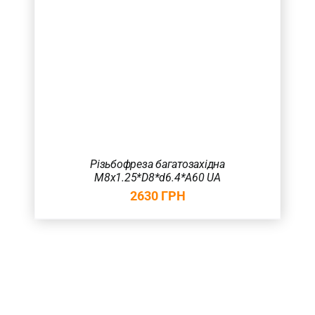
Різьбофреза багатозахідна
M8х1.25*D8*d6.4*A60 UA
2630
ГРН