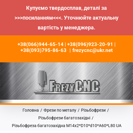
Купуємо твердосплав, деталі за
>>>посиланням<<<. Уточнюйте актуальну
вартість у менеджера.
Пропустити
+38(066)944-65-14 | +38(096)923-20-91 |
до
+38(093)795-86-63
|
frezycnc@ukr.net
контенту
Головна
/
Фрези по металу
/
Різьбофрези
/
Різьбофрези багатозахідні
/
Різьбофреза багатозахідна M14х2*D10*d10*A60*L80 UA