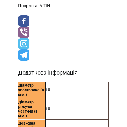
Покриття: AlTiN
Додаткова інформація
Діаметр
хвостовика (в
10
мм.)
Діаметр
ріжучої
10
частини (в
мм.)
Довжина