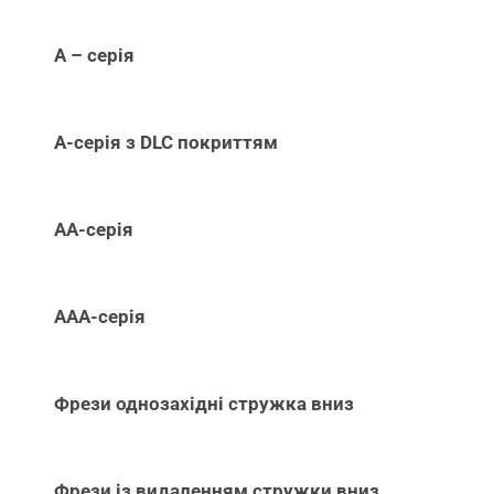
А – серія
А-серія з DLC покриттям
АА-серія
ААА-серія
Фрези однозахідні стружка вниз
Фрези із видаленням стружки вниз