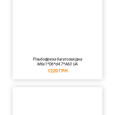
Різьбофреза багатозахідна
M6х1*D6*d4.7*A60 UA
1220
ГРН