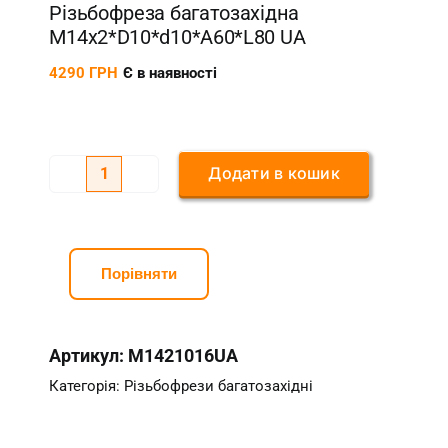
Різьбофреза багатозахідна
M14х2*D10*d10*A60*L80 UA
4290
ГРН
Є в наявності
Додати в кошик
Різьбофреза
багатозахідна
M14х2*D10*d10*A60*L80
UA
Порівняти
кількість
Артикул:
M1421016UA
Категорія:
Різьбофрези багатозахідні