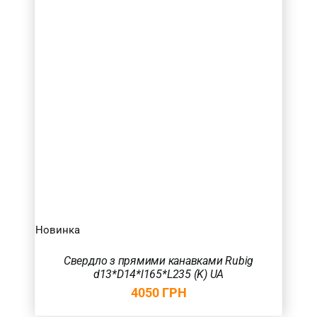
Новинка
Свердло з прямими канавками Rubig
d13*D14*l165*L235 (K) UA
4050
ГРН