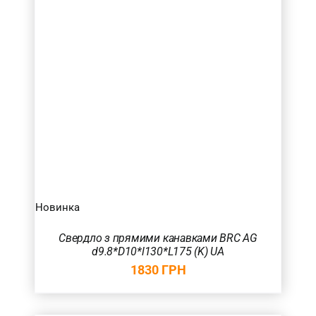
Новинка
Свердло з прямими канавками BRC AG
d9.8*D10*l130*L175 (K) UA
1830
ГРН