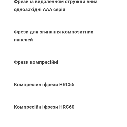
Фрези із видаленням стружки вниз
однозахідні ААА серія
Фрези для згинання композитних
панелей
Фрези компресійні
Компресійні фрези HRC55
Компресійні фрези HRC60