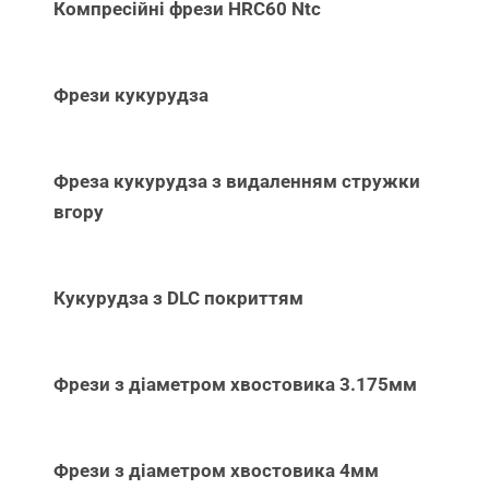
Компресійні фрези HRC60 Ntc
Фрези кукурудза
Фреза кукурудза з видаленням стружки
вгору
Кукурудза з DLC покриттям
Фрези з діаметром хвостовика 3.175мм
Фрези з діаметром хвостовика 4мм