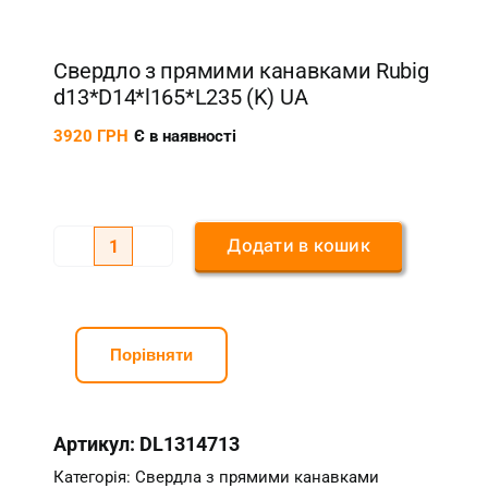
Свердло з прямими канавками Rubig
d13*D14*l165*L235 (K) UA
3920
ГРН
Є в наявності
Додати в кошик
Свердло
з
прямими
канавками
Порівняти
Rubig
d13*D14*l165*L235
Артикул:
DL1314713
(K)
UA
Категорія:
Свердла з прямими канавками