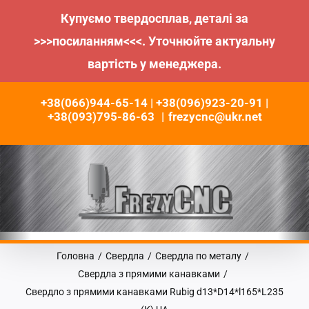
Купуємо твердосплав, деталі за
>>>посиланням<<<. Уточнюйте актуальну
вартість у менеджера.
Пропустити
+38(066)944-65-14 | +38(096)923-20-91 |
до
+38(093)795-86-63
|
frezycnc@ukr.net
контенту
Головна
/
Свердла
/
Свердла по металу
/
Свердла з прямими канавками
/
Свердло з прямими канавками Rubig d13*D14*l165*L235