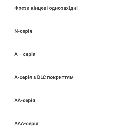
Фрези кінцеві однозахідні
N-серія
А – серія
А-серія з DLC покриттям
АА-серія
ААА-серія