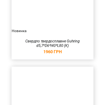
Новинка
Свердло твердосплавне Guhring
d5,7*D6*l40*L80 (К)
1960
ГРН