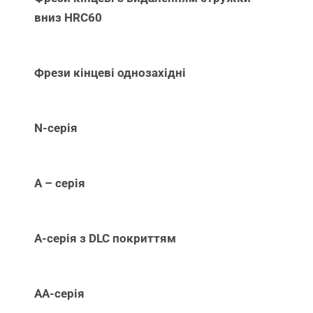
вниз НRC60
Фрези кінцеві однозахідні
N-серія
А – серія
А-серія з DLC покриттям
АА-серія