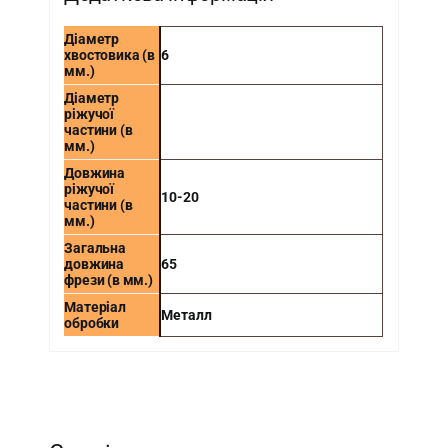
Діаметр
хвостовика (в
6
мм.)
Діаметр
ріжучої
частини (в
мм.)
Довжина
ріжучої
10-20
частини (в
мм.)
Загальна
довжина
65
фрези (в мм.)
Матеріал
Металл
обробки
-