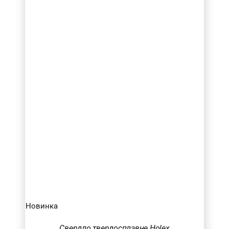
Новинка
Свердло твердосплавне Holex