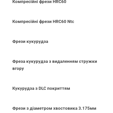
Компресійні фрези HRC60
Компресійні фрези HRC60 Ntc
Фрези кукурудза
Фреза кукурудза з видаленням стружки
вгору
Кукурудза з DLC покриттям
Фрези з діаметром хвостовика 3.175мм