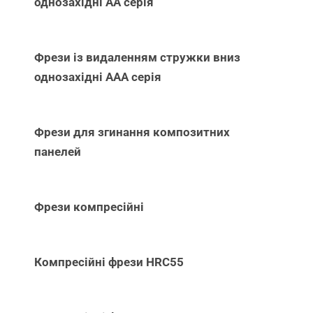
однозахідні АА серія
Фрези із видаленням стружки вниз
однозахідні ААА серія
Фрези для згинання композитних
панелей
Фрези компресійні
Компресійні фрези HRC55