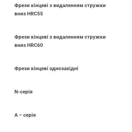
Фрези кінцеві з видаленням стружки
вниз НRC55
Фрези кінцеві з видаленням стружки
вниз НRC60
Фрези кінцеві однозахідні
N-серія
А – серія