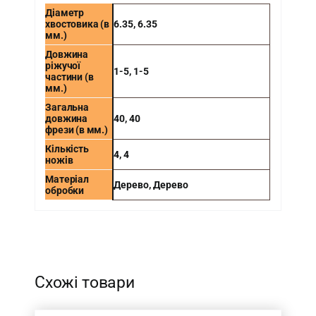
Діаметр
хвостовика (в
6.35
,
6.35
мм.)
Довжина
ріжучої
1-5
,
1-5
частини (в
мм.)
Загальна
довжина
40
,
40
фрези (в мм.)
Кількість
4
,
4
ножів
Матеріал
Дерево
,
Дерево
обробки
-
Схожі товари