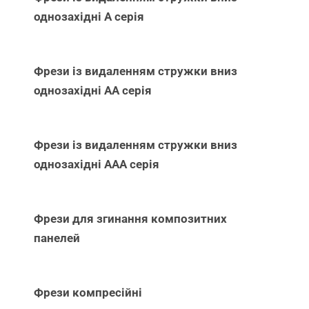
однозахідні А серія
Фрези із видаленням стружки вниз
однозахідні АА серія
Фрези із видаленням стружки вниз
однозахідні ААА серія
Фрези для згинання композитних
панелей
Фрези компресійні