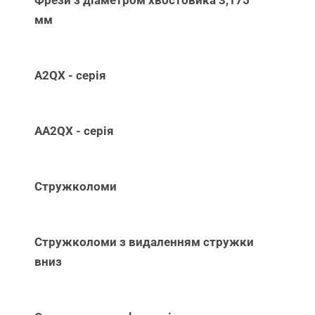
Фрези з діаметром хвостовика 3,175
мм
A2QX - серія
AA2QX - серія
Стружколоми
Стружколоми з видаленням стружки
вниз