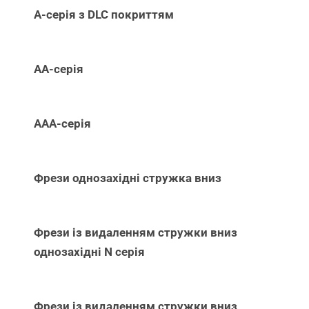
А-серія з DLC покриттям
АА-серія
ААА-серія
Фрези однозахідні стружка вниз
Фрези із видаленням стружки вниз
однозахідні N серія
Фрези із видаленням стружки вниз