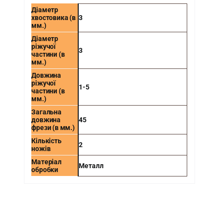
Діаметр
хвостовика (в
3
мм.)
Діаметр
ріжучої
3
частини (в
мм.)
Довжина
ріжучої
1-5
частини (в
мм.)
Загальна
довжина
45
фрези (в мм.)
Кількість
2
ножів
Матеріал
Металл
обробки
-