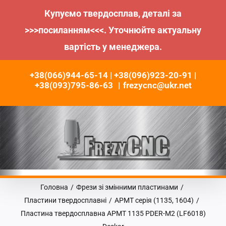
Купуємо твердосплав, деталі за
>>>посиланням<<<. Уточнюйте актуальну
вартість у менеджера.
Пропустити
+38(066)944-65-14 | +38(096)923-20-91 |
до
+38(093)795-86-63
|
frezycnc@ukr.net
контенту
Головна
/
Фрези зі змінними пластинами
/
Пластини твердосплавні
/
APMT серія (1135, 1604)
/
Пластина твердосплавна APMT 1135 PDER-M2 (LF6018)