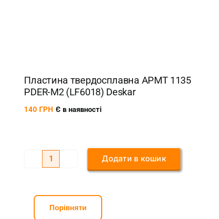
Пластина твердосплавна APMT 1135
PDER-M2 (LF6018) Deskar
140
ГРН
Є в наявності
Додати в кошик
Пластина
твердосплавна
APMT
1135
Порівняти