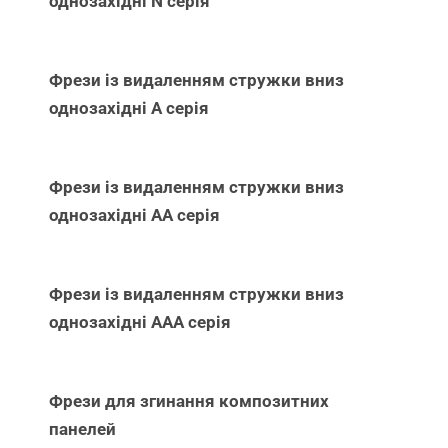
однозахідні N серія
Фрези із видаленням стружки вниз
однозахідні А серія
Фрези із видаленням стружки вниз
однозахідні АА серія
Фрези із видаленням стружки вниз
однозахідні ААА серія
Фрези для згинання композитних
панелей