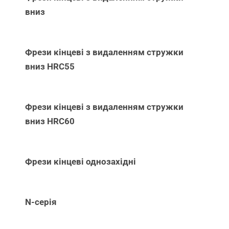
вниз
Фрези кінцеві з видаленням стружки
вниз НRC55
Фрези кінцеві з видаленням стружки
вниз НRC60
Фрези кінцеві однозахідні
N-серія