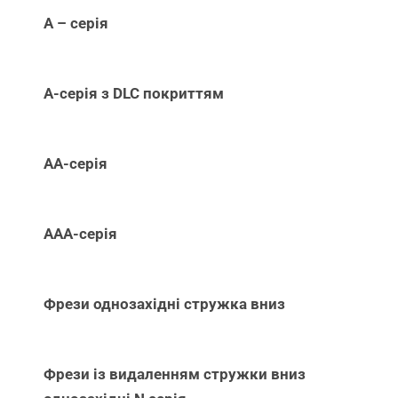
А – серія
А-серія з DLC покриттям
АА-серія
ААА-серія
Фрези однозахідні стружка вниз
Фрези із видаленням стружки вниз