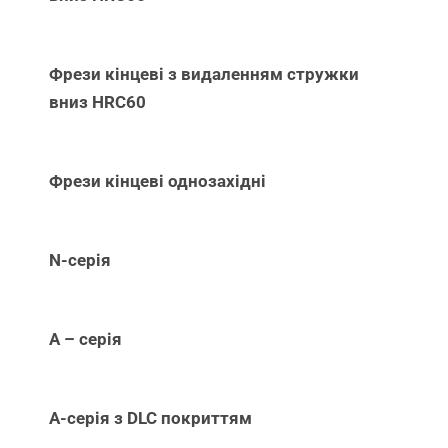
Фрези кінцеві з видаленням стружки
вниз НRC60
Фрези кінцеві однозахідні
N-серія
А – серія
А-серія з DLC покриттям