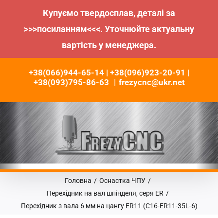
Купуємо твердосплав, деталі за
>>>посиланням<<<. Уточнюйте актуальну
вартість у менеджера.
Пропустити
+38(066)944-65-14 | +38(096)923-20-91 |
до
+38(093)795-86-63
|
frezycnc@ukr.net
контенту
Головна
/
Оснастка ЧПУ
/
Перехідник на вал шпінделя, серя ER
/
Перехідник з вала 6 мм на цангу ER11 (С16-ER11-35L-6)