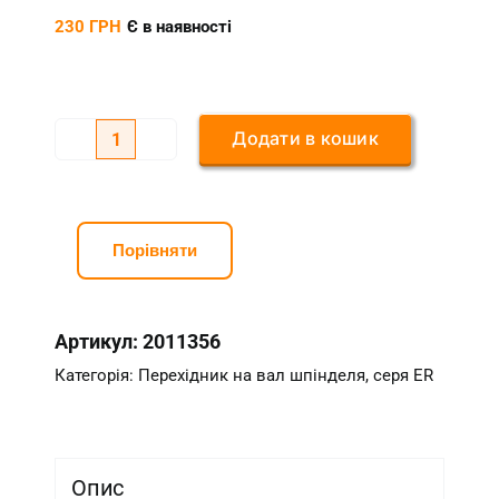
230
ГРН
Є в наявності
Додати в кошик
Перехідник
з
вала
6
Порівняти
мм
на
Артикул:
2011356
цангу
ER11
Категорія:
Перехідник на вал шпінделя, серя ER
(С16-
ER11-
35L-
Опис
6)