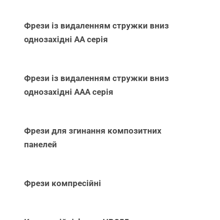
Фрези із видаленням стружки вниз
однозахідні АА серія
Фрези із видаленням стружки вниз
однозахідні ААА серія
Фрези для згинання композитних
панелей
Фрези компресійні