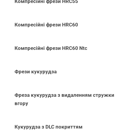
Компресійні фрези HRC55
Компресійні фрези HRC60
Компресійні фрези HRC60 Ntc
Фрези кукурудза
Фреза кукурудза з видаленням стружки
вгору
Кукурудза з DLC покриттям