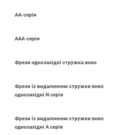
АА-серія
ААА-серія
Фрези однозахідні стружка вниз
Фрези із видаленням стружки вниз
однозахідні N серія
Фрези із видаленням стружки вниз
однозахідні А серія