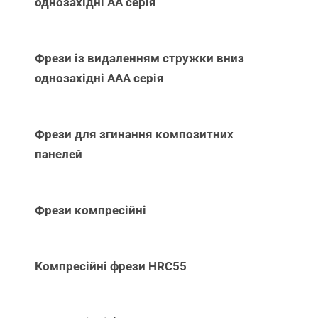
однозахідні АА серія
Фрези із видаленням стружки вниз
однозахідні ААА серія
Фрези для згинання композитних
панелей
Фрези компресійні
Компресійні фрези HRC55