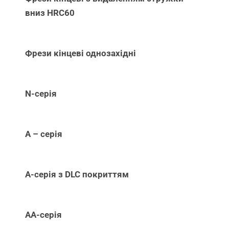
вниз НRC60
Фрези кінцеві однозахідні
N-серія
А – серія
А-серія з DLC покриттям
АА-серія