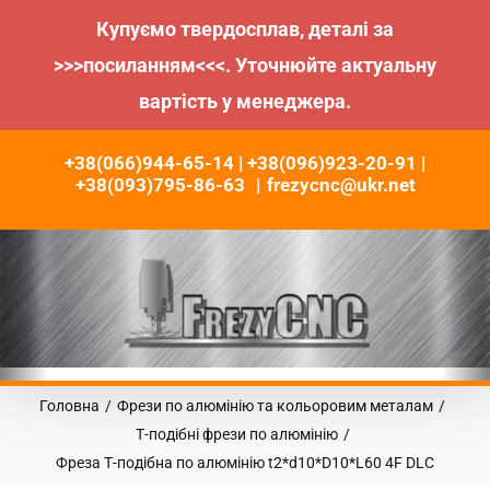
Купуємо твердосплав, деталі за
>>>посиланням<<<. Уточнюйте актуальну
вартість у менеджера.
Пропустити
+38(066)944-65-14 | +38(096)923-20-91 |
до
+38(093)795-86-63
|
frezycnc@ukr.net
контенту
Головна
/
Фрези по алюмінію та кольоровим металам
/
Т-подібні фрези по алюмінію
/
Фреза Т-подібна по алюмінію t2*d10*D10*L60 4F DLC