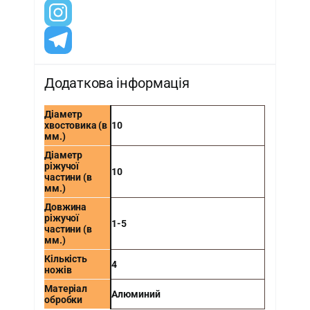
Додаткова інформація
Діаметр
хвостовика (в
10
мм.)
Діаметр
ріжучої
10
частини (в
мм.)
Довжина
ріжучої
1-5
частини (в
мм.)
Кількість
4
ножів
Матеріал
Алюминий
обробки