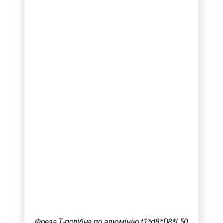
Фреза Т-подібна по алюмінію t1*d8*D8*L50