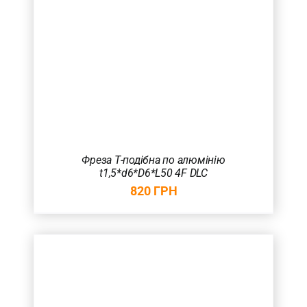
Фреза Т-подібна по алюмінію
t1,5*d6*D6*L50 4F DLC
820
ГРН