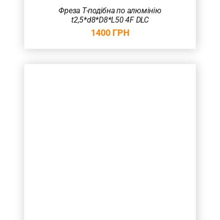
Фреза Т-подібна по алюмінію
t2,5*d8*D8*L50 4F DLC
1400
ГРН