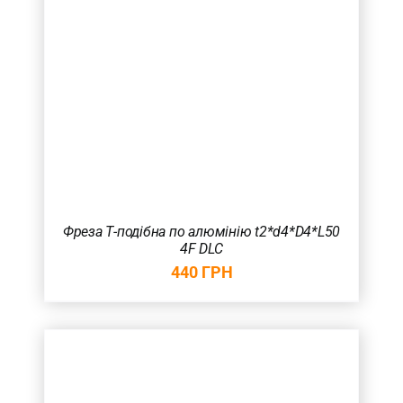
Фреза Т-подібна по алюмінію t2*d4*D4*L50
4F DLC
440
ГРН