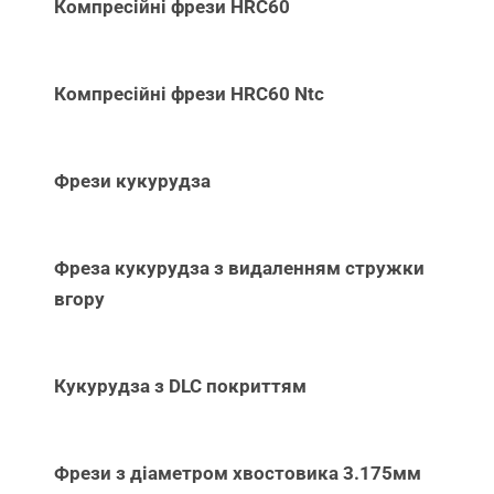
Компресійні фрези HRC60
Компресійні фрези HRC60 Ntc
Фрези кукурудза
Фреза кукурудза з видаленням стружки
вгору
Кукурудза з DLC покриттям
Фрези з діаметром хвостовика 3.175мм