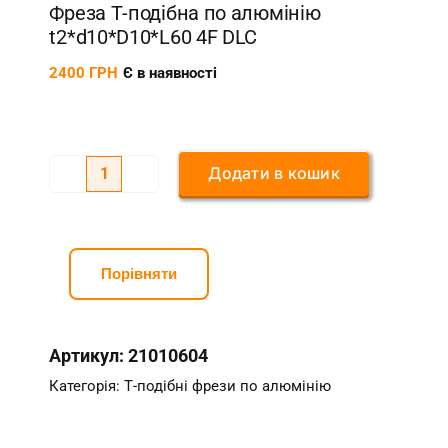
Фреза Т-подібна по алюмінію
t2*d10*D10*L60 4F DLC
2400
ГРН
Є в наявності
Додати в кошик
Фреза
Т-
подібна
по
Порівняти
алюмінію
t2*d10*D10*L60
Артикул:
21010604
4F
DLC
Категорія:
Т-подібні фрези по алюмінію
кількість