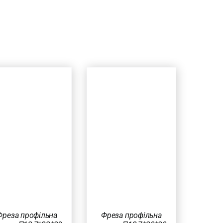
ДОДАТИ В
КОШИК
/
ШВИДКИЙ
ПЕРЕГЛЯД
Фреза профільна
Фреза профільна