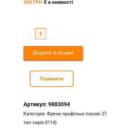
360
ГРН
Є в наявності
Фреза
профільна
Додати в кошик
пазова
П12,7*8*30
ARDEN
Порівняти
0114
кількість
Артикул:
9883094
Категорія:
Фрези профільні пазові (П
тип серія 0114)