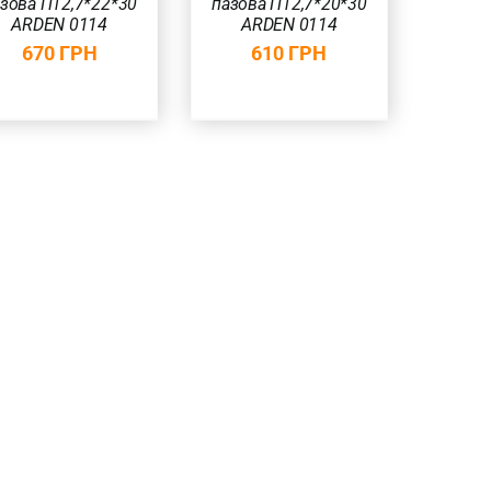
зова П12,7*22*30
пазова П12,7*20*30
ARDEN 0114
ARDEN 0114
670
ГРН
610
ГРН