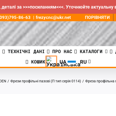
 деталі за >>>посиланням<<<. Уточнюйте актуальну 
ПОРІВНЯТИ
8(093)795-86-63
|
frezycnc@ukr.net
И
ТЕХНІЧНІ ДАНІ
ПРО НАС
КАТАЛОГИ
КОШИК
RDEN
/
Фрези профільні пазові (П тип серія 0114)
/
Фреза профільна 