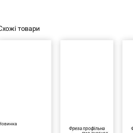
Схожі товари
ДОДАТИ В
ДОДАТИ В
КОШИК
/
КОШИК
/
ШВИДКИЙ
ШВИДКИЙ
ПЕРЕГЛЯД
ПЕРЕГЛЯД
Новинка
Фреза профільна