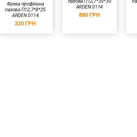
пазова П12,7*35*30
па
Фреза профільна
ARDEN 0114
пазова П12,7*8*25
880
ГРН
ARDEN 0114
320
ГРН