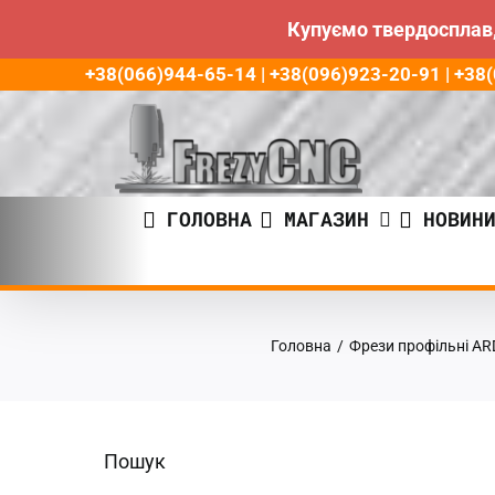
Купуємо твердосплав,
Пропустити
+38(066)944-65-14 | +38(096)923-20-91 | +3
до
контенту
ГОЛОВНА
МАГАЗИН
НОВИН
Головна
/
Фрези профільні A
Пошук