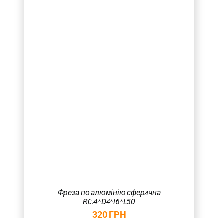
Фреза по алюмінію сферична
R0.4*D4*l6*L50
320
ГРН