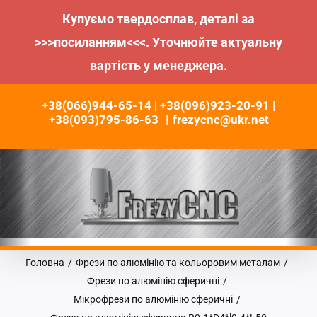
Купуємо твердосплав, деталі за
>>>посиланням<<<. Уточнюйте актуальну
вартість у менеджера.
Пропустити
+38(066)944-65-14 | +38(096)923-20-91 |
до
+38(093)795-86-63
|
frezycnc@ukr.net
контенту
Головна
/
Фрези по алюмінію та кольоровим металам
/
Фрези по алюмінію сферичні
/
Мікрофрези по алюмінію сферичні
/