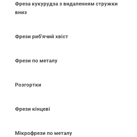
Фреза кукурудза з видаленням стружки
вниз
Фрези риб'ячий хвіст
Фрези по металу
Розгортки
Фрези кінцеві
Мікрофрези по металу