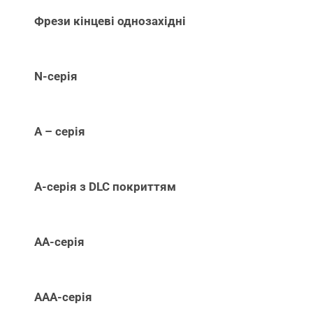
Фрези кінцеві однозахідні
N-серія
А – серія
А-серія з DLC покриттям
АА-серія
ААА-серія