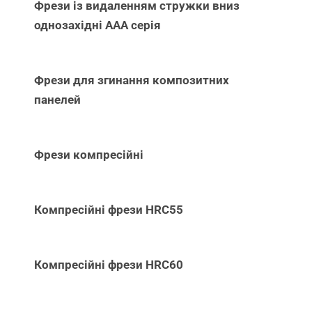
Фрези із видаленням стружки вниз
однозахідні ААА серія
Фрези для згинання композитних
панелей
Фрези компресійні
Компресійні фрези HRC55
Компресійні фрези HRC60