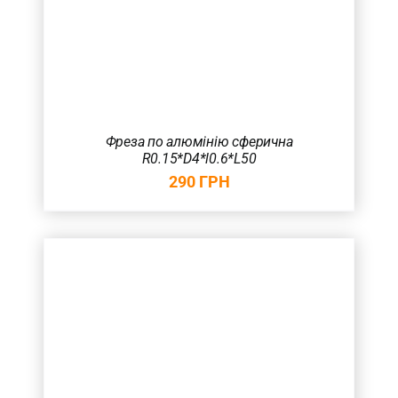
Фреза по алюмінію сферична
R0.15*D4*l0.6*L50
290
ГРН