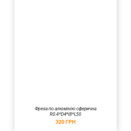
Фреза по алюмінію сферична
R0.4*D4*l8*L50
320
ГРН