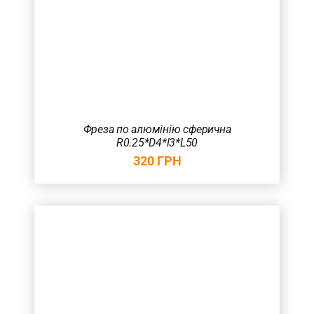
Фреза по алюмінію сферична
R0.25*D4*l3*L50
320
ГРН