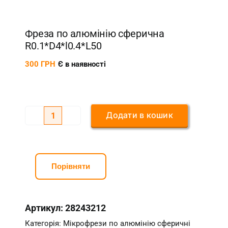
Фреза по алюмінію сферична
R0.1*D4*l0.4*L50
300
ГРН
Є в наявності
Додати в кошик
Фреза
по
алюмінію
сферична
Порівняти
R0.1*D4*l0.4*L50
кількість
Артикул:
28243212
Категорія:
Мікрофрези по алюмінію сферичні