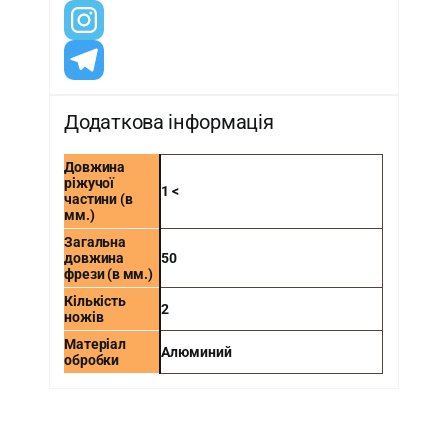
Додаткова інформація
Довжина
ріжучої
1 <
частини (в
мм.)
Загальна
довжина
50
фрези (в мм.)
Кількість
2
ножів
Матеріал
Алюминий
обробки
-