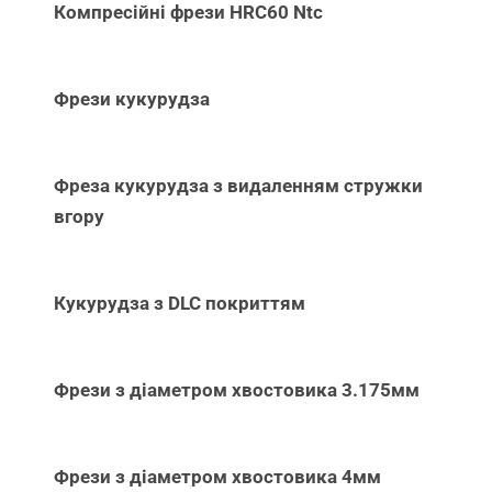
Компресійні фрези HRC60 Ntc
Фрези кукурудза
Фреза кукурудза з видаленням стружки
вгору
Кукурудза з DLC покриттям
Фрези з діаметром хвостовика 3.175мм
Фрези з діаметром хвостовика 4мм