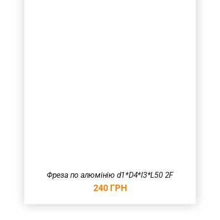
Фреза по алюмінію d1*D4*l3*L50 2F
240
ГРН