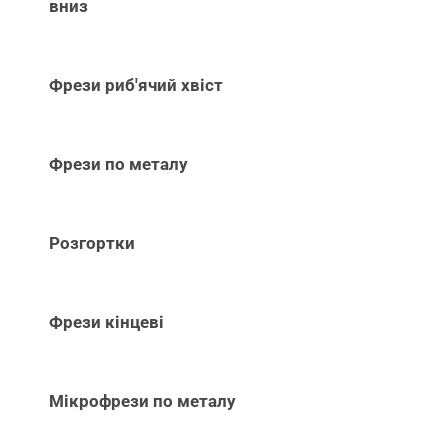
вниз
Фрези риб'ячий хвіст
Фрези по металу
Розгортки
Фрези кінцеві
Мікрофрези по металу