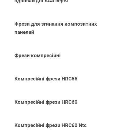
однозахідні ААА серія
Фрези для згинання композитних
панелей
Фрези компресійні
Компресійні фрези HRC55
Компресійні фрези HRC60
Компресійні фрези HRC60 Ntc