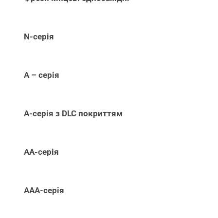
N-серія
А – серія
А-серія з DLC покриттям
АА-серія
ААА-серія