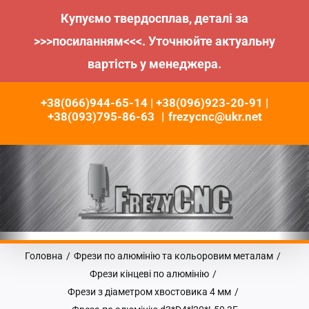
Купуємо твердосплав, деталі за
>>>посиланням<<<. Уточнюйте актуальну
вартість у менеджера.
Пропустити
+38(066)944-65-14 | +38(096)923-20-91 |
до
+38(093)795-86-63
|
frezycnc@ukr.net
контенту
Головна
/
Фрези по алюмінію та кольоровим металам
/
Фрези кінцеві по алюмінію
/
Фрези з діаметром хвостовика 4 мм
/