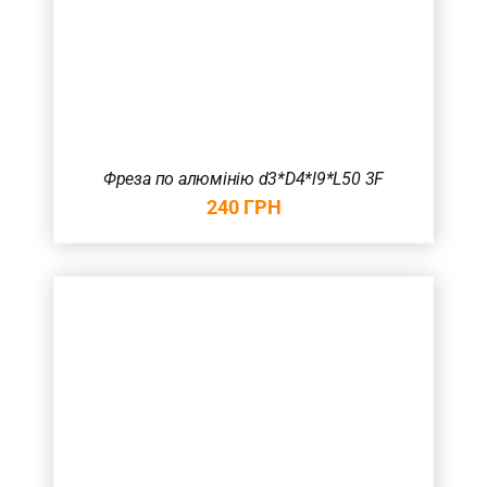
Фреза по алюмінію d3*D4*l9*L50 3F
240
ГРН