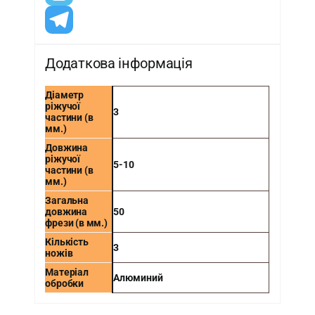
Додаткова інформація
Діаметр
ріжучої
3
частини (в
мм.)
Довжина
ріжучої
5-10
частини (в
мм.)
Загальна
довжина
50
фрези (в мм.)
Кількість
3
ножів
Матеріал
Алюминий
обробки
-