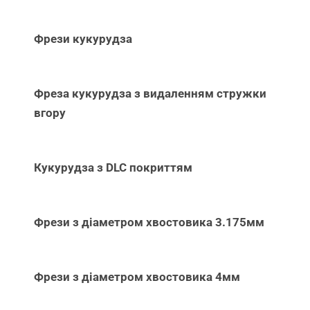
Фрези кукурудза
Фреза кукурудза з видаленням стружки
вгору
Кукурудза з DLC покриттям
Фрези з діаметром хвостовика 3.175мм
Фрези з діаметром хвостовика 4мм