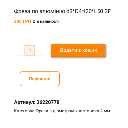
Фреза по алюмінію d3*D4*l20*L50 3F
300
ГРН
Є в наявності
Додати в кошик
Фреза
по
алюмінію
d3*D4*l20*L50
Порівняти
3F
кількість
Артикул:
36220778
Категорія:
Фрези з діаметром хвостовика 4 мм