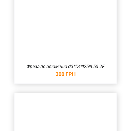
Фреза по алюмінію d3*D4*l25*L50 2F
300
ГРН