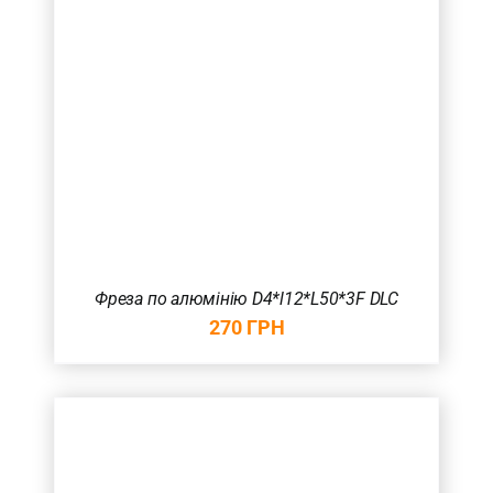
Фреза по алюмінію D4*l12*L50*3F DLC
270
ГРН