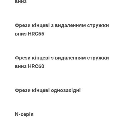
вниз
Фрези кінцеві з видаленням стружки
вниз НRC55
Фрези кінцеві з видаленням стружки
вниз НRC60
Фрези кінцеві однозахідні
N-серія