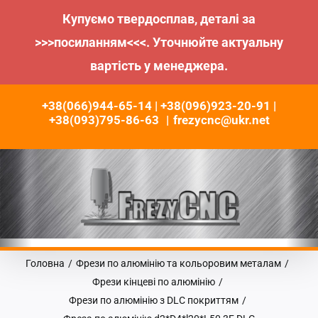
Купуємо твердосплав, деталі за
>>>посиланням<<<. Уточнюйте актуальну
вартість у менеджера.
Пропустити
+38(066)944-65-14 | +38(096)923-20-91 |
до
+38(093)795-86-63
|
frezycnc@ukr.net
контенту
Головна
/
Фрези по алюмінію та кольоровим металам
/
Фрези кінцеві по алюмінію
/
Фрези по алюмінію з DLC покриттям
/