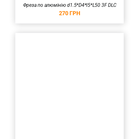
Фреза по алюмінію d1.5*D4*l5*L50 3F DLC
270
ГРН