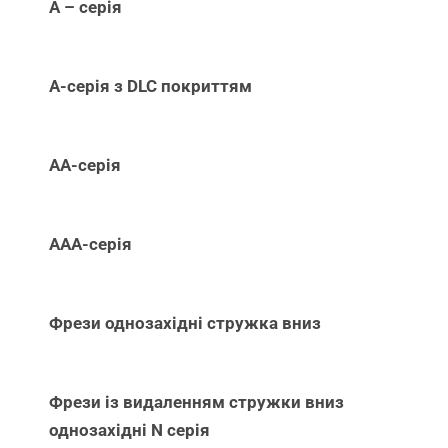
А – серія
А-серія з DLC покриттям
АА-серія
ААА-серія
Фрези однозахідні стружка вниз
Фрези із видаленням стружки вниз
однозахідні N серія