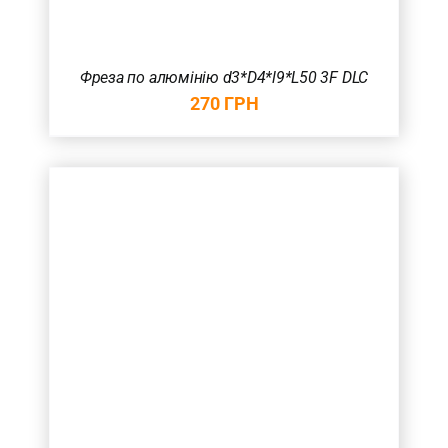
Фреза по алюмінію d3*D4*l9*L50 3F DLC
270
ГРН