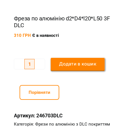
Фреза по алюмінію d2*D4*l20*L50 3F
DLC
310
ГРН
Є в наявності
Додати в кошик
Фреза
по
алюмінію
d2*D4*l20*L50
Порівняти
3F
DLC
Артикул:
246703DLC
кількість
Категорія:
Фрези по алюмінію з DLC покриттям