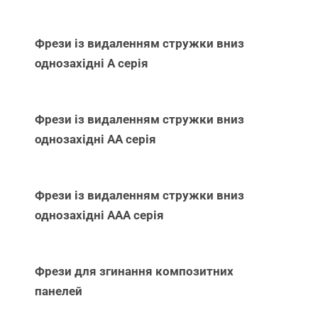
Фрези із видаленням стружки вниз
однозахідні А серія
Фрези із видаленням стружки вниз
однозахідні АА серія
Фрези із видаленням стружки вниз
однозахідні ААА серія
Фрези для згинання композитних
панелей