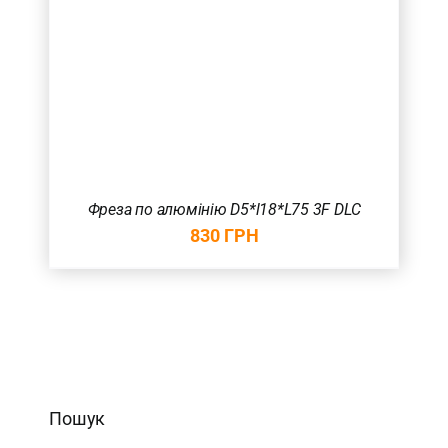
Фреза по алюмінію D5*l18*L75 3F DLC
830
ГРН
Пошук