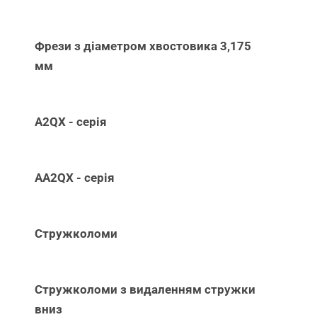
Фрези з діаметром хвостовика 3,175
мм
A2QX - серія
AA2QX - серія
Стружколоми
Стружколоми з видаленням стружки
вниз