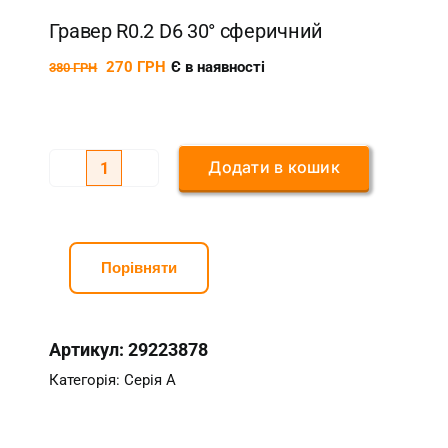
Гравер R0.2 D6 30° сферичний
270
ГРН
Є в наявності
380
ГРН
Додати в кошик
Гравер
R0.2
D6
30°
Порівняти
сферичний
кількість
Артикул:
29223878
Категорія:
Серія А