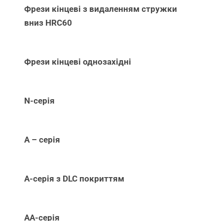
Фрези кінцеві з видаленням стружки
вниз НRC60
Фрези кінцеві однозахідні
N-серія
А – серія
А-серія з DLC покриттям
АА-серія