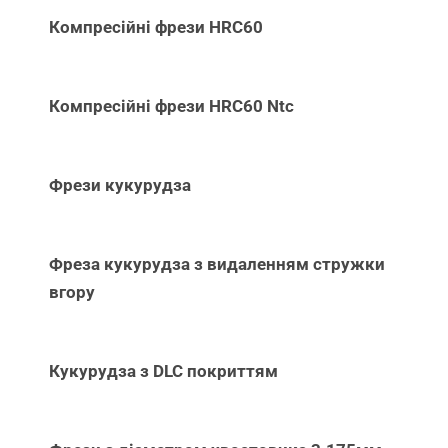
Компресійні фрези HRC60
Компресійні фрези HRC60 Ntc
Фрези кукурудза
Фреза кукурудза з видаленням стружки
вгору
Кукурудза з DLC покриттям