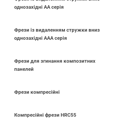
однозахідні АА серія
Фрези із видаленням стружки вниз
однозахідні ААА серія
Фрези для згинання композитних
панелей
Фрези компресійні
Компресійні фрези HRC55