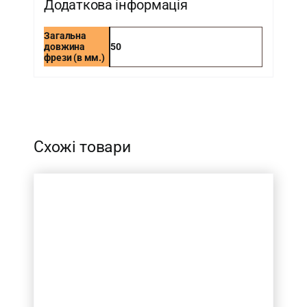
Додаткова інформація
Загальна
довжина
50
фрези (в мм.)
-
Схожі товари