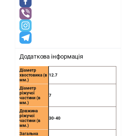
Додаткова інформація
Діаметр
хвостовика (в
12.7
мм.)
Діаметр
ріжучої
7
частини (в
мм.)
Довжина
ріжучої
30-40
частини (в
мм.)
Загальна