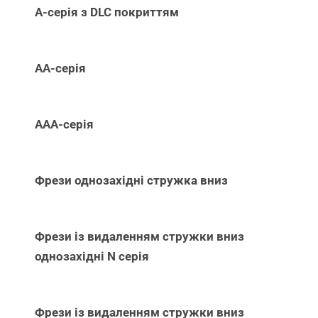
А-серія з DLC покриттям
АА-серія
ААА-серія
Фрези однозахідні стружка вниз
Фрези із видаленням стружки вниз
однозахідні N серія
Фрези із видаленням стружки вниз