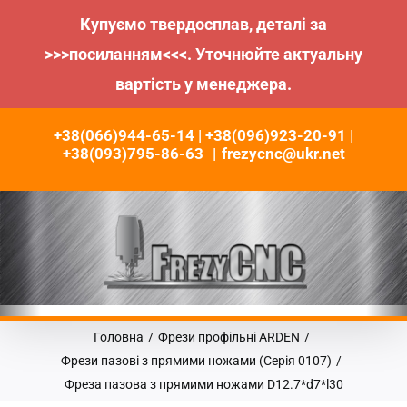
Купуємо твердосплав, деталі за
>>>посиланням<<<. Уточнюйте актуальну
вартість у менеджера.
Пропустити
+38(066)944-65-14 | +38(096)923-20-91 |
до
+38(093)795-86-63
|
frezycnc@ukr.net
контенту
Головна
/
Фрези профільні ARDEN
/
Фрези пазові з прямими ножами (Серія 0107)
/
Фреза пазова з прямими ножами D12.7*d7*l30