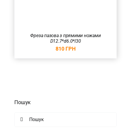
Фреза пазова з прямими ножами
D12.7*d6.0*l30
810
ГРН
Пошук
Search
for: