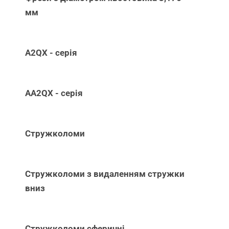
мм
A2QX - серія
AA2QX - серія
Стружколоми
Стружколоми з видаленням стружки
вниз
Стружколоми сферичні