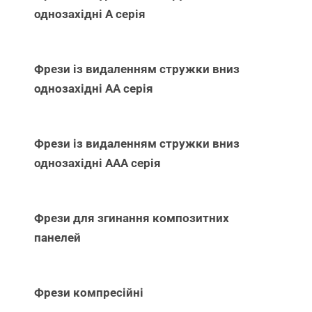
однозахідні А серія
Фрези із видаленням стружки вниз
однозахідні АА серія
Фрези із видаленням стружки вниз
однозахідні ААА серія
Фрези для згинання композитних
панелей
Фрези компресійні