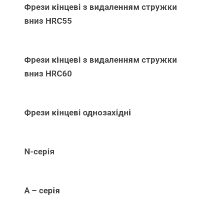
Фрези кінцеві з видаленням стружки
вниз НRC55
Фрези кінцеві з видаленням стружки
вниз НRC60
Фрези кінцеві однозахідні
N-серія
А – серія