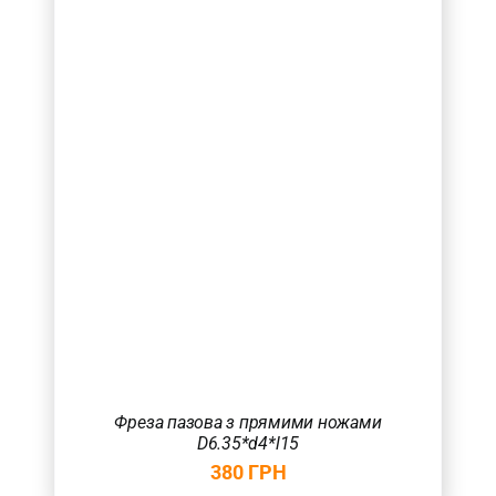
Фреза пазова з прямими ножами
D6.35*d4*l15
380
ГРН