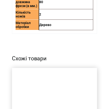
довжина
80
фрези (в мм.)
Кількість
2
ножів
Матеріал
Дерево
обробки
-
Схожі товари