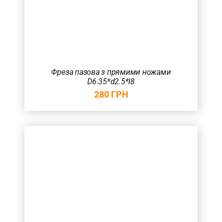
Фреза пазова з прямими ножами
D6.35*d2.5*l8
280
ГРН