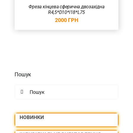
Фреза кінцева сферична двозахідна
R4,5*D10*l18*L75
2000
ГРН
Пошук
Search
for:
НОВИНКИ