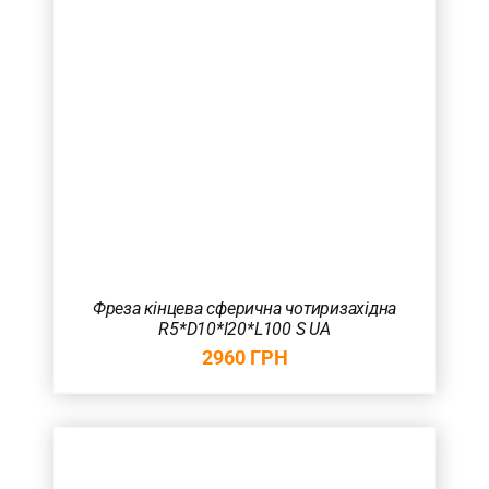
Фреза кінцева сферична чотиризахідна
R5*D10*l20*L100 S UA
2960
ГРН