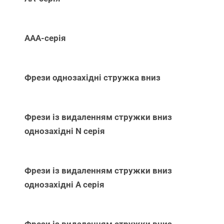
ААА-серія
Фрези однозахідні стружка вниз
Фрези із видаленням стружки вниз
однозахідні N серія
Фрези із видаленням стружки вниз
однозахідні А серія