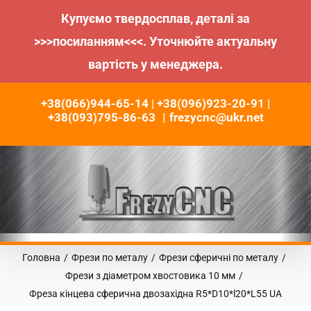
Купуємо твердосплав, деталі за
>>>посиланням<<<. Уточнюйте актуальну
вартість у менеджера.
Пропустити
+38(066)944-65-14 | +38(096)923-20-91 |
до
+38(093)795-86-63
|
frezycnc@ukr.net
контенту
Головна
/
Фрези по металу
/
Фрези сферичні по металу
/
Фрези з діаметром хвостовика 10 мм
/
Фреза кінцева сферична двозахідна R5*D10*l20*L55 UA