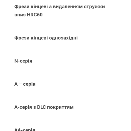
Фрези кінцеві з видаленням стружки
вниз НRC60
Фрези кінцеві однозахідні
N-серія
А – серія
А-серія з DLC покриттям
АА-серія