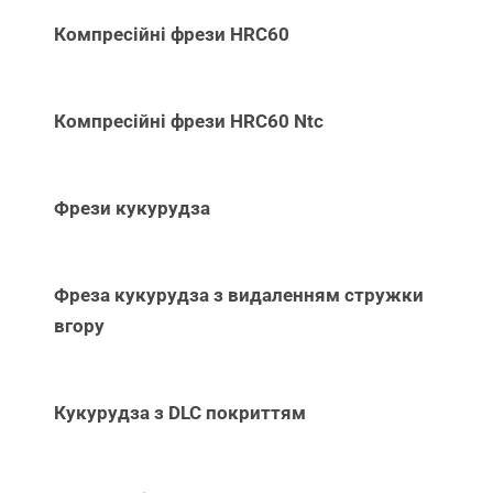
Компресійні фрези HRC60
Компресійні фрези HRC60 Ntc
Фрези кукурудза
Фреза кукурудза з видаленням стружки
вгору
Кукурудза з DLC покриттям