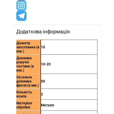
Додаткова інформація
Діаметр
хвостовика (в
10
мм.)
Довжина
ріжучої
10-20
частини (в
мм.)
Загальна
довжина
50
фрези (в мм.)
Кількість
2
ножів
Матеріал
Металл
обробки