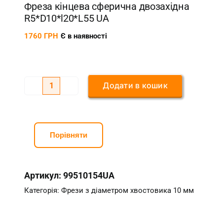
Фреза кінцева сферична двозахідна
R5*D10*l20*L55 UA
1760
ГРН
Є в наявності
Додати в кошик
Фреза
кінцева
сферична
двозахідна
Порівняти
R5*D10*l20*L55
UA
Артикул:
99510154UA
кількість
Категорія:
Фрези з діаметром хвостовика 10 мм