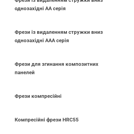
Фрези із видаленням стружки вниз
однозахідні АА серія
Фрези із видаленням стружки вниз
однозахідні ААА серія
Фрези для згинання композитних
панелей
Фрези компресійні
Компресійні фрези HRC55