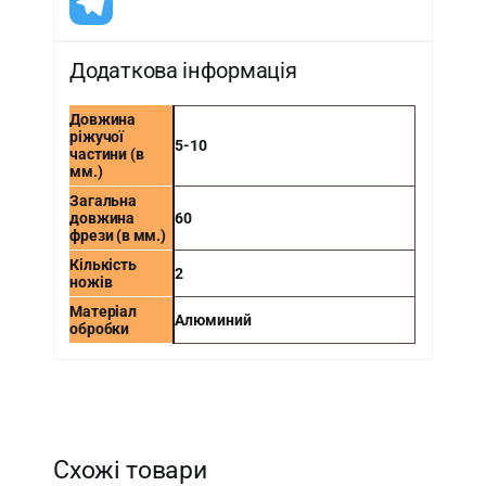
Додаткова інформація
Довжина
ріжучої
5-10
частини (в
мм.)
Загальна
довжина
60
фрези (в мм.)
Кількість
2
ножів
Матеріал
Алюминий
обробки
-
Схожі товари