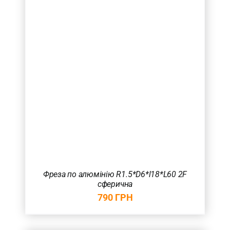
Фреза по алюмінію R1.5*D6*l18*L60 2F
сферична
790
ГРН