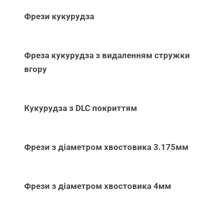
Фрези кукурудза
Фреза кукурудза з видаленням стружки
вгору
Кукурудза з DLC покриттям
Фрези з діаметром хвостовика 3.175мм
Фрези з діаметром хвостовика 4мм