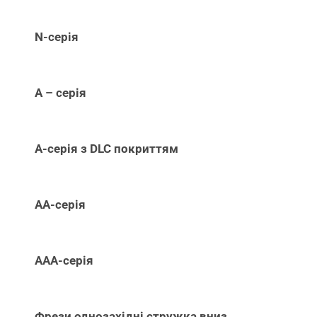
N-серія
А – серія
А-серія з DLC покриттям
АА-серія
ААА-серія
Фрези однозахідні стружка вниз