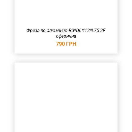
Фреза по алюмінію R3*D6*l12*L75 2F
сферична
790
ГРН