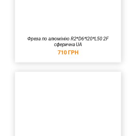
Фреза по алюмінію R2*D6*l20*L50 2F
сферична UA
710
ГРН