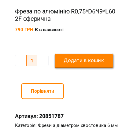
Фреза по алюмінію R0,75*D6*l9*L60
2F сферична
790
ГРН
Є в наявності
Додати в кошик
Фреза
по
алюмінію
R0,75*D6*l9*L60
Порівняти
2F
сферична
Артикул:
20851787
кількість
Категорія:
Фрези з діаметром хвостовика 6 мм