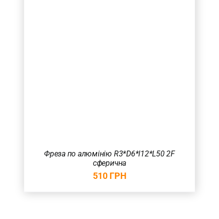
Фреза по алюмінію R3*D6*l12*L50 2F
сферична
510
ГРН