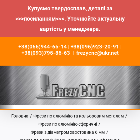
Купуємо твердосплав, деталі за
>>>посиланням<<<. Уточнюйте актуальну
вартість у менеджера.
Пропустити
+38(066)944-65-14 | +38(096)923-20-91 |
до
+38(093)795-86-63
|
frezycnc@ukr.net
контенту
Головна
/
Фрези по алюмінію та кольоровим металам
/
Фрези по алюмінію сферичні
/
Фрези з діаметром хвостовика 6 мм
/